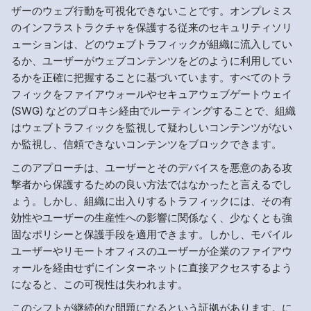
ザーのウェブ行動を可視化できないことです。オンプレミス
のインフラストラクチャを保護する従来のセキュリティソリ
ューションは、どのウェブトラフィックが組織に流入してい
るか、ユーザーがウェブコンテンツをどのように利用してい
るかを正確に把握することに基づいています。すべてのトラ
フィックをファイアウォールやセキュアウェブゲートウェイ
(SWG) などのプロキシ経由でルーティングすることで、組織
はウェブトラフィックを監視して疑わしいコンテンツがない
か監視し、信頼できないコンテンツをブロックできます。
このアプローチは、ユーザーとそのデバイスを悪意のある攻
撃者から保護するための良い方法ではなかったと言えるでし
ょう。しかし、組織に出入りするトラフィックには、その有
効性やユーザーの生産性への影響に関係なく、少なくとも強
固なポリシーと保護手段を適用できます。しかし、モバイル
ユーザーやリモートオフィスのユーザーが企業のファイアウ
ォールを経由せずにインターネットに直接アクセスするよう
になると、この可視性は失われます。
このシフトが継続的な問題になるという証拠があります。に