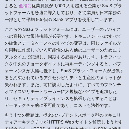
よると
至福に
従業員数が 1,000 人を超える企業が SaaS プラ
ットフォームを急速に導入しており、各従業員が日常業務の
一部として平均 9.5 個の SaaS アプリを使用しています。
これらの SaaS プラットフォームには、ユーザーのデバイス
への直接かつ常時接続が必要です。ドキュメントへのすべて
の編集とデータベースへのすべての変更は、同じファイルか
ら同時に作業している可能性のある他のユーザーのためにリ
アルタイムで記録し、同期する必要があります。トラフィッ
クを中央のチョークポイントに再ルーティングすると、パフ
ォーマンスが大幅に低下し、SaaS プラットフォームが提供す
ると約束されているアクセシビリティと生産性のメリットが
失われます。また、前に説明したように、すべてのブランチ
オフィスやリモートワーカーに大規模なパイプを追加した
り、セキュリティアプライアンスを拡張したりすることは、
アーキテクチャ的に不可能であり、コストも法外です。
もう 1 つの問題は、従来のハブアンドスポーク型のセキュリ
ティアーキテクチャが HTTPS Web サイトを解読しようとす
る場合です。HTTPS は、現在の Web サイトの 90% が使用