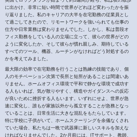
に出かけ、非常に短い時間で世界がどれほど変わったかを振
り返りました。私のキャリアの大半を在宅勤務の従業員とし
て過ごしてきたので、リモートワークを強いられても仕事の
仕方や日常業務は変わりませんでした。しかし、私は普段オ
フィス勤務をしている人の立場に立って、彼らの世界がどの
ように変化したか、そして彼らが慣れ親しみ、期待している
すべてのツール、機器、ルーチンがなければどう対処するの
かを考えてみました。
最大限の効率で在宅勤務を行うことは熟練の技能であり、個
人のモチベーション次第で長所と短所があることは間違いあ
りません。ホームオフィス環境で平和で静かな環境で成功す
る人もいれば、気が散りやすく、構造やガイダンスへの反応
が良いために挫折する人もいます。いずれにせよ、世界が急
速に変化し、誰もが家族以外から孤立することが急務となっ
ていることは、日常生活に大きな混乱をもたらしています。
特に学校に子供がいて、ホームスクーリングを余儀なくされ
ていた場合、私たちは一晩で武器庫に新しいスキルを加えな
ければなりませんでした。2か月前には、ITサポート、教師、