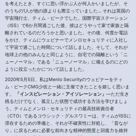
を考えたとき、すぐに思い浮かぶ人が何人かいましたが、そ
のうちの1人が他の誰よりも際立っていました... それは英国の
宇宙飛行士、ティム・ピークでした。国際宇宙ステーション
（ISS）で6か月間過ごした後、彼はどうやって家で家族と隔
離されているのだろうかと思いました。その後、何度か電話
をかけ、ティムにウェビナーでメンロセキュリティに入社し
て宇宙で過ごした時間について話しました。そして、それが
地球上の他のみんなと同じように、自宅での隔離という「ニ
ューノーマル」である「ニューノーマル」に備えるのにどの
ように役立ったかについて話しました。
2020年5月5日、私はMenlo Securityのウェビナーをティ
ム・ピークCMG少佐と一緒に主催できたことを嬉しく思いま
す。
「インスピレーション・アイソレーション」
—ただ生き
残るだけでなく、孤立した状態で成功する方法を学びましょ
う。ティムとメンロ・セキュリティの最高技術責任者
（CTO）であるコウシック・グルスワミーは、ティムがISSに
滞在するための準備と、それが不確実性に対処し、「昔なが
り」に戻るために必要な前向きな精神的態度と回復力を維持