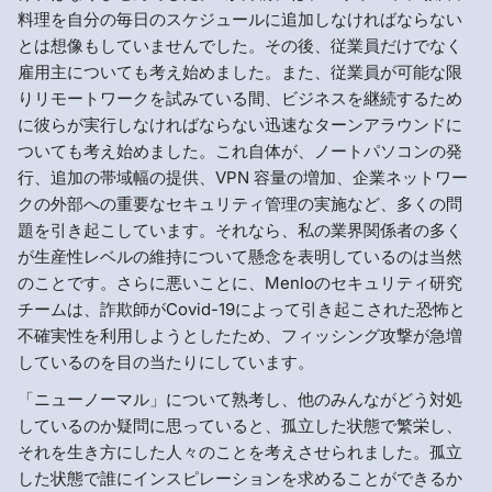
料理を自分の毎日のスケジュールに追加しなければならない
とは想像もしていませんでした。その後、従業員だけでなく
雇用主についても考え始めました。また、従業員が可能な限
りリモートワークを試みている間、ビジネスを継続するため
に彼らが実行しなければならない迅速なターンアラウンドに
ついても考え始めました。これ自体が、ノートパソコンの発
行、追加の帯域幅の提供、VPN 容量の増加、企業ネットワー
クの外部への重要なセキュリティ管理の実施など、多くの問
題を引き起こしています。それなら、私の業界関係者の多く
が生産性レベルの維持について懸念を表明しているのは当然
のことです。さらに悪いことに、Menloのセキュリティ研究
チームは、詐欺師がCovid-19によって引き起こされた恐怖と
不確実性を利用しようとしたため、フィッシング攻撃が急増
しているのを目の当たりにしています。
「ニューノーマル」について熟考し、他のみんながどう対処
しているのか疑問に思っていると、孤立した状態で繁栄し、
それを生き方にした人々のことを考えさせられました。孤立
した状態で誰にインスピレーションを求めることができるか