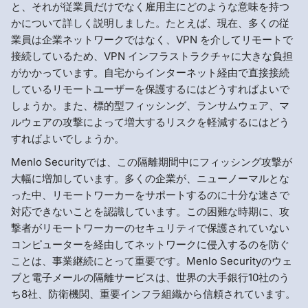
と、それが従業員だけでなく雇用主にどのような意味を持つ
かについて詳しく説明しました。たとえば、現在、多くの従
業員は企業ネットワークではなく、VPN を介してリモートで
接続しているため、VPN インフラストラクチャに大きな負担
がかかっています。自宅からインターネット経由で直接接続
しているリモートユーザーを保護するにはどうすればよいで
しょうか。また、標的型フィッシング、ランサムウェア、マ
ルウェアの攻撃によって増大するリスクを軽減するにはどう
すればよいでしょうか。
Menlo Securityでは、この隔離期間中にフィッシング攻撃が
大幅に増加しています。多くの企業が、ニューノーマルとな
った中、リモートワーカーをサポートするのに十分な速さで
対応できないことを認識しています。この困難な時期に、攻
撃者がリモートワーカーのセキュリティで保護されていない
コンピューターを経由してネットワークに侵入するのを防ぐ
ことは、事業継続にとって重要です。Menlo Securityのウェ
ブと電子メールの隔離サービスは、世界の大手銀行10社のう
ち8社、防衛機関、重要インフラ組織から信頼されています。