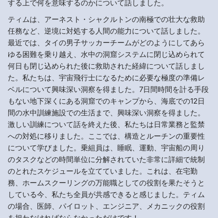
する上で何を意味するのかについて話しました。
ティムは、アーネスト・シャクルトンの南極での壮大な救助
任務など、逆境に対処する人間の能力について話しました。
最近では、タイの男子サッカーチームがどのようにしてあら
ゆる困難を乗り越え、水中の洞窟システムに閉じ込められて
何日も閉じ込められた後に救助された経緯について話しまし
た。私たちは、宇宙飛行士になるために必要な極度の準備レ
ベルについて興味深い洞察を得ました。7日間時間を計る手段
もない地下深くにある洞窟でのキャンプから、海底での12日
間の水中訓練施設での生活まで、興味深い洞察を得ました。
激しい訓練について話を終えた後、私たちは日常業務と監禁
への対処に移りました。ここでは、構造とルーチンの重要性
について学びました。乗組員は、睡眠、運動、宇宙船の周り
のタスクなどの時間単位に分解されていた非常に詳細で統制
のとれたスケジュールを立てていました。これは、在宅勤
務、ホームスクーリングの万能職としての役割を果たそうと
している今、私たち全員が共感できると感じました。ティム
の場合、医師、パイロット、エンジニア、メカニックの役割
を担わなければならなかっただけです！