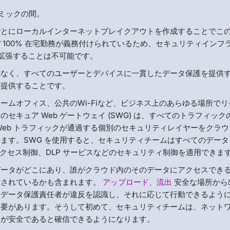
ミックの間。
ごとにローカルインターネットブレイクアウトを作成することでこ
100% 在宅勤務が義務付けられているため、セキュリティインフ
に拡張することは不可能です。
係なく、すべてのユーザーとデバイスに一貫したデータ保護を提供
を提供することです。
ームオフィス、公共のWi-Fiなど、ビジネス上のあらゆる場所でリ
キュア Web ゲートウェイ (SWG) は、すべてのトラフィック
Web トラフィックが通過する個別のセキュリティレイヤーをクラ
ます。SWG を使用すると、セキュリティチームはすべてのデータ
 アクセス制御、DLP サービスなどのセキュリティ制御を適用できま
データがどこにあり、誰がクラウド内のそのデータにアクセスでき
管されているかも含まれます。
アップロード、流出
安全な場所から
。データ保護責任者が違反を認識し、それに応じて行動できるよう
必要があります。そうして初めて、セキュリティチームは、ネット
タが安全であると確信できるようになります。