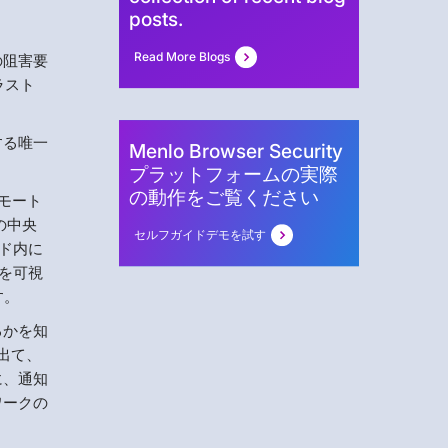
posts.
Read More Blogs
の阻害要
ラスト
する唯一
Menlo Browser Security
プラットフォームの実際
の動作をご覧ください
モート
の中央
セルフガイドデモを試す
ウド内に
を可視
す。
るかを知
出て、
に、通知
ワークの