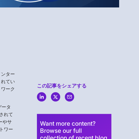
Menlo
Security
インター
されてい
この記事をシェアする
トワーク
データ
されて
ーやサ
Want more content?
トワー
Browse our full
collection of recent blog