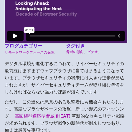
ブログカテゴリー
タグ付き
脅威の傾向
、
ビデオ
、
リモートワークフォースの保護
、
デジタル環境が進化するにつれて、サイバーセキュリティの
最前線はますますウェブブラウザに当てはまるようになって
います。ブラウザセキュリティの将来には大きな進歩が見込
まれますが、サイバーセキュリティチームが取り組む準備を
しなければならない強力な課題が潜んでいます。
ただし、この進化は悪意のある攻撃者にも機会をもたらしま
す。高度なブラウザベースの攻撃、新しい形式のフィッシン
グ、
高回避型適応型脅威 (HEAT)
革新的なセキュリティ戦略
が求められます。ブラウザ戦争の新時代が到来しつつあり、
備えは最優先事項です。