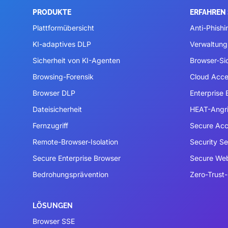
PRODUKTE
ERFAHREN 
Plattformübersicht
Anti-Phishi
KI-adaptives DLP
Verwaltung
Sicherheit von KI-Agenten
Browser-Si
Browsing-Forensik
Cloud Acce
Browser DLP
Enterprise
Dateisicherheit
HEAT-Angri
Fernzugriff
Secure Acc
Remote-Browser-Isolation
Security S
Secure Enterprise Browser
Secure We
Bedrohungsprävention
Zero-Trust-
LÖSUNGEN
Browser SSE