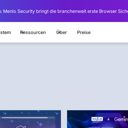
: Menlo Security bringt die branchenweit erste Browser Sich
stem
Ressourcen
Über
Preise