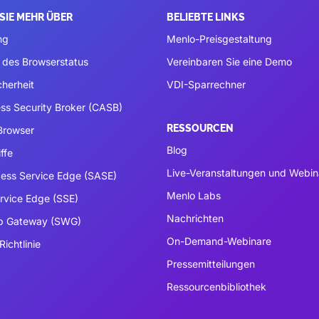
SIE MEHR ÜBER
BELIEBTE LINKS
ng
Menlo-Preisgestaltung
 des Browserstatus
Vereinbaren Sie eine Demo
cherheit
VDI-Sparrechner
ss Security Broker (CASB)
RESSOURCEN
 Browser
Blog
ffe
Live-Veranstaltungen und Webin
ess Service Edge (SASE)
Menlo Labs
ervice Edge (SSE)
Nachrichten
b Gateway (SWG)
On-Demand-Webinare
Richtlinie
Pressemitteilungen
Ressourcenbibliothek