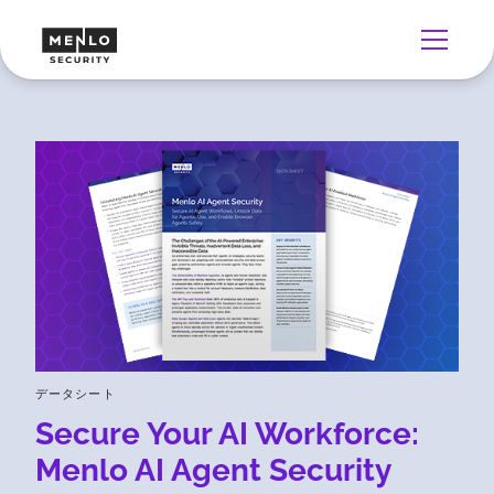
データシート
Secure Your AI Workforce:
Menlo AI Agent Security