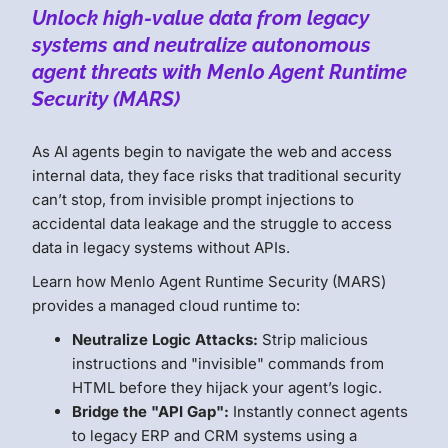
Unlock high-value data from legacy
systems and neutralize autonomous
agent threats with Menlo Agent Runtime
Security (MARS)
As AI agents begin to navigate the web and access
internal data, they face risks that traditional security
can’t stop, from invisible prompt injections to
accidental data leakage and the struggle to access
data in legacy systems without APIs.
Learn how Menlo Agent Runtime Security (MARS)
provides a managed cloud runtime to:
Neutralize Logic Attacks:
Strip malicious
instructions and "invisible" commands from
HTML before they hijack your agent’s logic.
Bridge the "API Gap":
Instantly connect agents
to legacy ERP and CRM systems using a