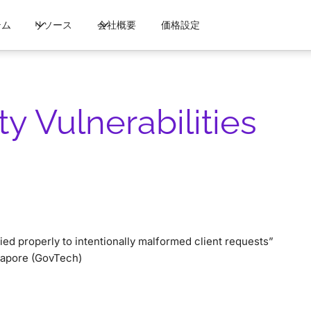
テム
リソース
会社概要
価格設定
y Vulnerabilities
ied properly to intentionally malformed client requests”
gapore (GovTech)