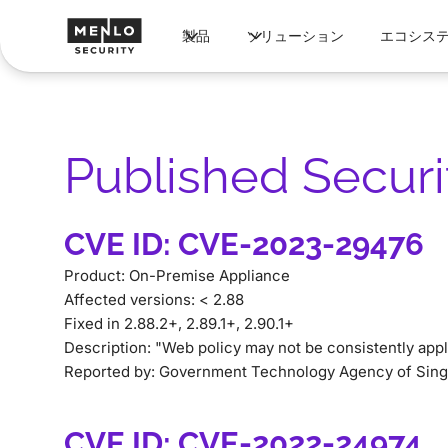
製品
ソリューション
エコシス
Published Securit
CVE ID: CVE-2023-29476
Product: On-Premise Appliance
Affected versions: < 2.88
Fixed in 2.88.2+, 2.89.1+, 2.90.1+
Description: "Web policy may not be consistently appl
Reported by: Government Technology Agency of Sin
CVE ID: CVE-2022-24974