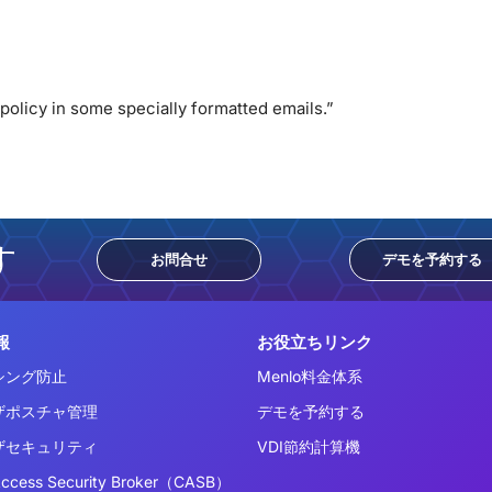
policy in some specially formatted emails.”
す
お問合せ
デモを予約する
報
お役立ちリンク
シング防止
Menlo料金体系
ザポスチャ管理
デモを予約する
ザセキュリティ
VDI節約計算機
Access Security Broker（CASB）