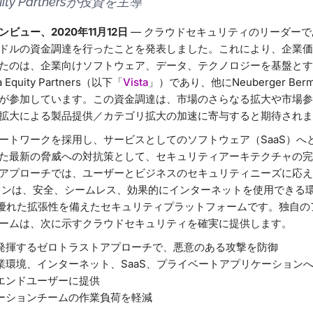
ity Partnersが投資を主導
ビュー、2020年11月12日
— クラウドセキュリティのリーダーで
億ドルの資金調達を行ったことを発表しました。これにより、企業価
たのは、企業向けソフトウェア、データ、テクノロジーを基盤とす
quity Partners（以下「
Vista
」）であり、他にNeuberger Ber
organなどが参加しています。この資金調達は、市場のさらなる拡大や市
拡大による製品提供／カテゴリ拡大の加速に寄与すると期待されま
ートワークを採用し、サービスとしてのソフトウェア（SaaS）へ
た最新の脅威への対抗策として、セキュリティアーキテクチャの完
アプローチでは、ユーザーとビジネスのセキュリティニーズに応え
のミッションは、安全、シームレス、効果的にインターネットを使用できる環
 SWGは、優れた拡張性を備えたセキュリティプラットフォームです。独
ームは、次に示すクラウドセキュリティを確実に提供します。
発揮するゼロトラストアプローチで、悪意のある攻撃を防御
業環境、インターネット、SaaS、プライベートアプリケーション
エンドユーザーに提供
ーションチームの作業負荷を軽減