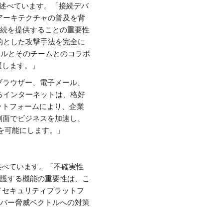
ように述べています。「接続デバ
アーキテクチャの普及を背
続を提供することの重要性
を標的とした攻撃手法を完全に
ールとそのチームとのコラボ
支援します。」
「ブラウザー、電子メール、
るインターネットは、格好
ラットフォームにより、企業
側面でビジネスを加速し、
を可能にします。」
述べています。「不確実性
護する機能の重要性は、こ
ウドセキュリティプラットフ
バー脅威ベクトルへの対策