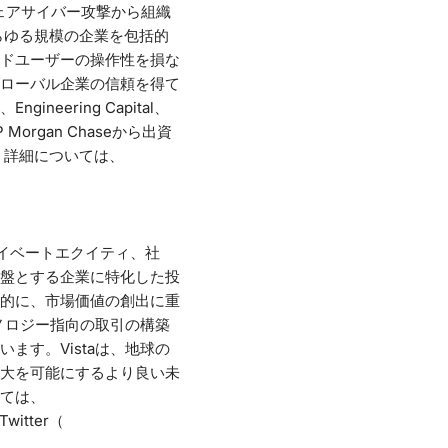
ルウェアサイバー攻撃から組織
あらゆる規模の企業を包括的
ドユーザーの操作性を損な
大手グローバル企業の信頼を得て
s、Engineering Capital、
C、JP Morgan Chaseから出資
す。詳細については、
。プライベートエクイティ、社
盤とする企業に特化した投
的に、市場価値の創出に重
ノロジー指向の取引の構築
す。Vistaは、地球の
大を可能にするより良い未
ては、
witter（