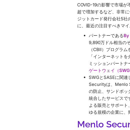
COVID-19の影響で市場が
超で増加するなど、非常に優
ジットカード発行会社5社
に、最近の注目すべきマイ
パートナーである
By 
9,890万ドル相当
（CBII）プログラ
「インターネットを介し
ミッションパートナ
ゲートウェイ（SWG
SWGとSASEに関連
Securityは、M
の防止、サンドボック
統合したサービスで
よる販売とサポート
ゆる規模の企業に、
Menlo Sec