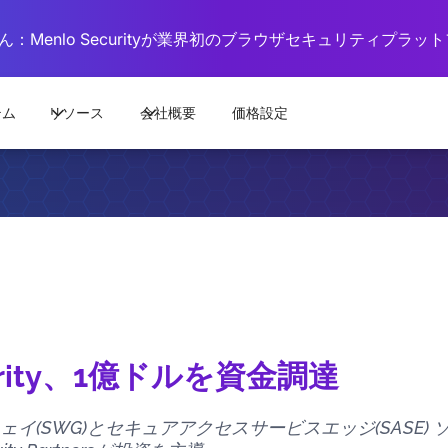
：Menlo Securityが業界初のブラウザセキュリティプラ
テム
リソース
会社概要
価格設定
curity、1億ドルを資金調達
ェイ(SWG)とセキュアアクセスサービスエッジ(SASE)