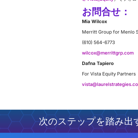
お問合せ：
Mia Wilcox
Merritt Group for Menlo 
(610) 564-6773
wilcox@merrittgrp.com
Dafna Tapiero
For Vista Equity Partners
vista@laurelstrategies.c
次のステップを踏み出