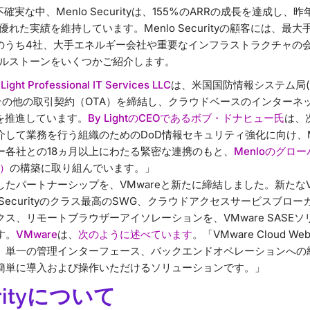
不確実な中、Menlo Securityは、155%のARRの成長を達成し
れた実績を維持しています。Menlo Securityの顧客には、最大
のうち4社、大手エネルギー会社や重要なインフラストラクチャの
ルストーンをいくつかご紹介します。
Light Professional IT Services LLC
は、米国国防情報システム局(D
のその他の取引契約（OTA）を締結し、クラウドベースのインターネ
ムを推進しています。
By LightのCEOであるボブ・ドナヒュー氏
は、
て業務を行う組織のためのDoD情報セキュリティ強化に向け、Menlo 
ー各社との18ヵ月以上にわたる緊密な連携のもと、
Menloのグロ
）
の構築に取り組んでいます。」
したパートナーシップを、VMwareと新たに締結しました。新たなVMwar
enlo Securityのクラス最高のSWG、クラウドアクセスサービスブ
ス、リモートブラウザーアイソレーションを、VMware SASE
す。
VMware
は、
次のように述べています
。「VMware Cloud Web
、単一の管理インターフェース、バックエンドオペレーションへの
簡単に導入および操作いただけるソリューションです。」
urityについて