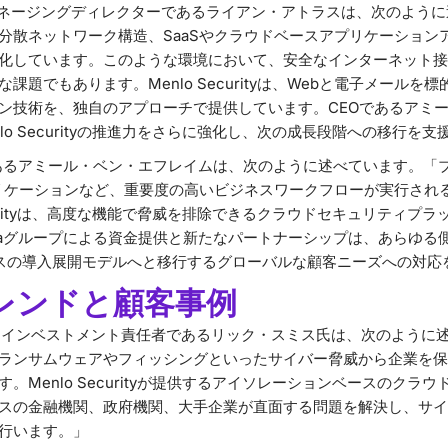
artnersのマネージングディレクターであるライアン・アトラスは、次の
分散ネットワーク構造、SaaSやクラウドベースアプリケーション
化しています。このような環境において、安全なインターネット接
課題でもあります。Menlo Securityは、Webと電子メール
ン技術を、独自のアプローチで提供しています。CEOであるアミ
lo Securityの推進力をさらに強化し、次の成長段階への移行を
yのCEOであるアミール・ベン・エフレイムは、次のように述べています。
プリケーションなど、重要度の高いビジネスワークフローが実行され
ecurityは、高度な機能で脅威を排除できるクラウドセキュリティプ
staグループによる資金提供と新たなパートナーシップは、あらゆる
ースの導入展開モデルへと移行するグローバルな顧客ニーズへの対応
トレンドと顧客事例
ベートインベストメント責任者であるリック・スミス氏は、次のように
ランサムウェアやフィッシングといったサイバー脅威から企業を保
。Menlo Securityが提供するアイソレーションベースのクラ
スの金融機関、政府機関、大手企業が直面する問題を解決し、サイ
行います。」