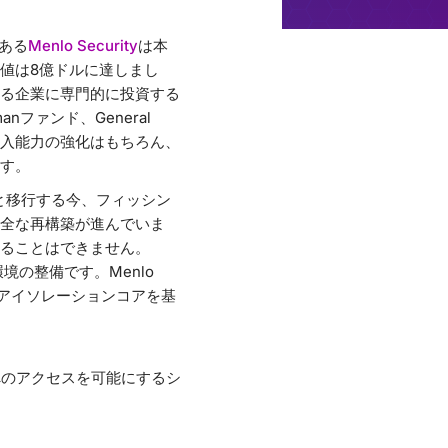
ある
Menlo Security
は本
値は8億ドルに達しまし
る企業に専門的に投資する
manファンド、General
場参入能力の強化はもちろん、
す。
と移行する今、フィッシン
全な再構築が進んでいま
ることはできません。
境の整備です。Menlo
自のアイソレーションコアを基
へのアクセスを可能にするシ