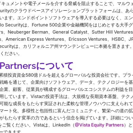
yは、Webドキュメントや電子メールを介する脅威を阻止することで、マ
Securityのクラウドベースアイソレーションプラットフォームは、
います。エンドポイントソフトウェアを導入する必要はなく、エン
o Securityは、Fortune 500企業や金融機関をはじめとする
rs、Neuberger Berman、General Catalyst、Sutter Hill Venture
ners、American Express Ventures、Ericsson Ventures、HSB
 Securityは、カリフォルニア州マウンテンビューに本拠を置きま
ください。
ty Partnersについて
artnersは、累積投資資金580億ドルを超えるグローバルな投資会社です
戦略を通じて、企業向けソフトウェア、データ、テクノロジーを基
企業、顧客、従業員が構成するグローバルエコシステムの利益を目
用しています。Vistaの投資手法は、大規模な長期資本基盤、テク
可能な成長をもたらす実証された柔軟な管理ノウハウに支えられていま
マート化、多様性と包括性に富んだコミュニティ、繁栄への道の拡
がもたらす変革の力であるという信念を掲げています。詳細につい
をご覧ください。Vistaは、LinkedIn（
@Vista Equity Partners
）とT
ーできます。