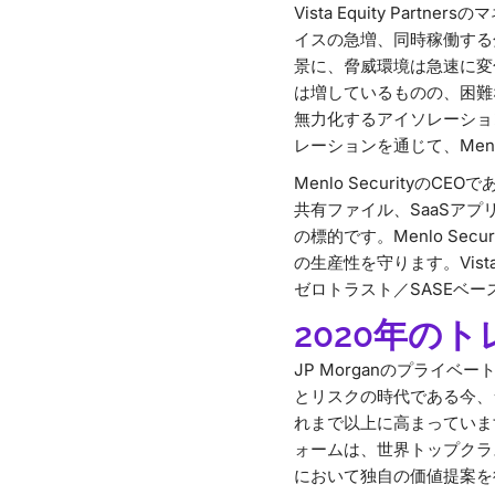
Vista Equity P
イスの急増、同時稼働する
景に、脅威環境は急速に変
は増しているものの、困難な
無力化するアイソレーショ
レーションを通じて、Men
Menlo Securit
共有ファイル、SaaSア
の標的です。Menlo S
の生産性を守ります。Vi
ゼロトラスト／SASEベ
2020年の
JP Morganのプライ
とリスクの時代である今、
れまで以上に高まっています
ォームは、世界トップクラ
において独自の価値提案を