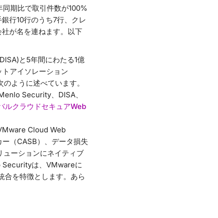
、昨年同期比で取引件数が100%
手銀行10行のうち7行、クレ
会社が名を連ねます。以下
ISA)と5年間にわたる1億
ットアイソレーション
次のように述べています。
Security、DISA、
ーバルクラウドセキュアWeb
e Cloud Web
ローカー（CASB）、データ損失
ソリューションにネイティブ
 Securityは、VMwareに
統合を特徴とします。あら