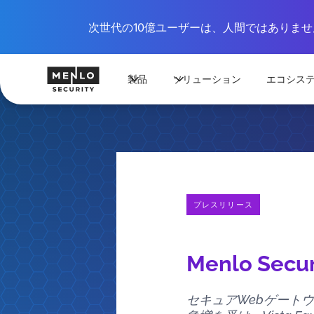
次世代の10億ユーザーは、人間ではありません
製品
ソリューション
エコシス
プレスリリース
Menlo Se
セキュアWebゲートウ