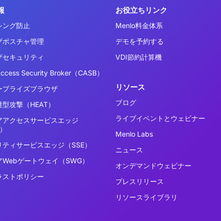
報
お役立ちリンク
シング防止
Menlo料金体系
ザポスチャ管理
デモを予約する
ザセキュリティ
VDI節約計算機
Access Security Broker（CASB）
リソース
ープライズブラウザ
ブログ
型攻撃（HEAT）
ライブイベントとウェビナー
アアクセスサービスエッジ
E）
Menlo Labs
リティサービスエッジ（SSE）
ニュース
アWebゲートウェイ（SWG）
オンデマンドウェビナー
ラストポリシー
プレスリリース
リソースライブラリ