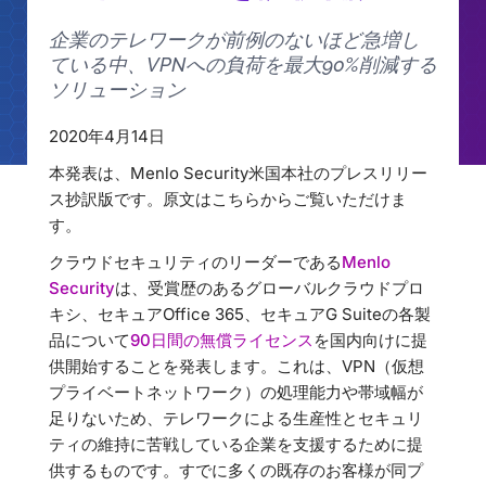
企業のテレワークが前例のないほど急増し
ている中、VPNへの負荷を最大90%削減する
ソリューション
2020年4月14日
本発表は、Menlo Security米国本社のプレスリリー
ス抄訳版です。原文はこちらからご覧いただけま
す。
クラウドセキュリティのリーダーである
Menlo
Security
は、受賞歴のあるグローバルクラウドプロ
キシ、セキュアOffice 365、セキュアG Suiteの各製
品について
90日間の無償ライセンス
を国内向けに提
供開始することを発表します。これは、VPN（仮想
プライベートネットワーク）の処理能力や帯域幅が
足りないため、テレワークによる生産性とセキュリ
ティの維持に苦戦している企業を支援するために提
供するものです。すでに多くの既存のお客様が同プ