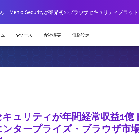
：Menlo Securityが業界初のブラウザセキュリティプラ
テム
リソース
会社概要
価格設定
セキュリティが年間経常収益1億
エンタープライズ・ブラウザ市