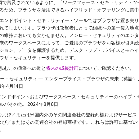
推奨事項で言及されているように、「ワークフォース・セキュリティ・
るため、ブラウザを活用できるハイブリッド・オファリングに集中
エンドポイント・セキュリティー・ツールではブラウザは置き去り
れてしまいます。ブラウザは攻撃者にとって組織への第一侵入地点
の維持においても欠かせません。メンロー・セキュリティのエンタ
来のワークスペースによって、ご愛用のブラウザをお客様が引き続
ション、データを保護するため、デスクトップ・デバイスとモバイ
ウザ・セキュリティーを提供します。
歩むこの偉業への道と
将来の成長計画
についてご確認ください。
ノロジー：セキュリティ — エンタープライズ・ブラウザの未来（英語）
3年4月14日
年度版：エンドポイントおよびワークスペース・セキュリティーのハイプ
バその他、2024年8月8日
r, Inc.および／または米国内外のその関連会社の登録商標およびサービ
, Inc.および／またはその関連会社の登録商標です。これらは許可に基
。