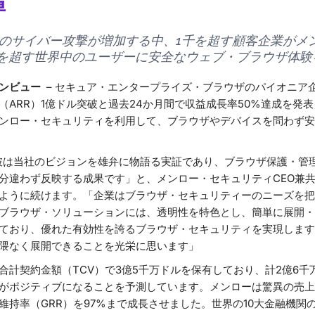
揮
のサイバー攻撃が増加する中、1千を超す顧客企業がメ
人を超す世界中のユーザーに安全なウェブ・ブラウザ体験
ンビュー
– セキュア・エンタープライズ・ブラウザのパイオニア
（ARR）1億ドル突破と過去24か月間で収益成長率50%達成を発
ンロー・セキュリティを利用して、ブラウザやデバイスを問わず安
破は当社のビジョンを雄弁に物語る実証であり、ブラウザ保護・管
分違わず反映する成果です」と、メンロー・セキュリティCEO兼
ように続けます。「企業はブラウザ・セキュリティーのニーズを把
ブラウザ・ソリューションには、透明性を特色とし、簡単に展開・
ており、優れた有効性を誇るブラウザ・セキュリティを実現します
隈なく展開できることを光栄に思います」
計契約金額（TCV）で3億5千万ドルを保有しており、計2億6千万
がポジティブになることを予測しています。メンローは驚異の売上維
維持率（GRR）を97%まで成長させました。世界の10大金融機関