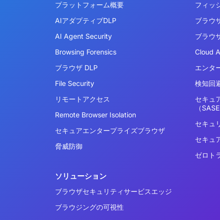
プラットフォーム概要
フィッ
AIアダプティブDLP
ブラウ
AI Agent Security
ブラウ
Browsing Forensics
Cloud 
ブラウザ DLP
エンタ
File Security
検知回避
リモートアクセス
セキュ
（SAS
Remote Browser Isolation
セキュ
セキュアエンタープライズブラウザ
セキュ
脅威防御
ゼロト
ソリューション
ブラウザセキュリティサービスエッジ
ブラウジングの可視性