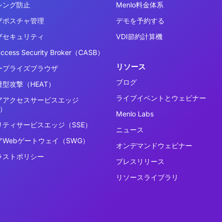
シング防止
Menlo料金体系
ザポスチャ管理
デモを予約する
ザセキュリティ
VDI節約計算機
Access Security Broker（CASB）
リソース
ープライズブラウザ
ブログ
型攻撃（HEAT）
ライブイベントとウェビナー
アアクセスサービスエッジ
E）
Menlo Labs
リティサービスエッジ（SSE）
ニュース
アWebゲートウェイ（SWG）
オンデマンドウェビナー
ラストポリシー
プレスリリース
リソースライブラリ