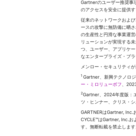
Gartnerのユーザー
のアクセスを安全に提供す
従来のネットワークおよび
ースの攻撃に無防備に晒さ
の生産性と円滑な事業運営
リューションが実現する未
つ、ユーザー、アプリケー
なエンタープライズ・ブラ
メンロー・セキュリティが
1
Gartner、新興テク
ー・ミロリューボフ
、202
2
Gartner、2024
ツ・ヒンナー、クリス・シル
GARTNERはGartne
CYCLE™はGartner
す。無断転載を禁止します