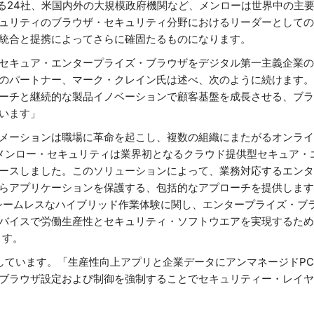
ねる24社、米国内外の大規模政府機関など、メンローは世界中の主
ュリティのブラウザ・セキュリティ分野におけるリーダーとしての
統合と提携によってさらに確固たるものになります。
セキュア・エンタープライズ・ブラウザをデジタル第一主義企業の
のパートナー、マーク・クレイン氏は述べ、次のように続けます。
ーチと継続的な製品イノベーションで顧客基盤を成長させる、ブラ
います」
メーションは職場に革命を起こし、複数の組織にまたがるオンライ
メンロー・セキュリティは業界初となるクラウド提供型セキュア・
ースしました。このソリューションによって、業務対応するエンタ
らアプリケーションを保護する、包括的なアプローチを提供します。G
、シームレスなハイブリッド作業体験に関し、エンタープライズ・ブ
バイスで労働生産性とセキュリティ・ソフトウエアを実現するため
ます。
説明しています。「生産性向上アプリと企業データにアンマネージドP
ブラウザ設定および制御を強制することでセキュリティー・レイヤ