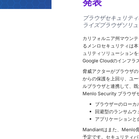
発表
ブラウザセキュリティのパ
ライズブラウザソリュ
カリフォルニア州マウンテン
るメンロセキュリティは本日
ュリティソリューションを企
Google Cloudのイ
脅威アクターがブラウザの
からの保護を上回り、ユーザーや
ルブラウザと連携して、既知
Menlo Security
ブラウザーのローカ
回避型のランサムウ
アプリケーションと
Mandiantはまた、M
予定です。セキュリティパート