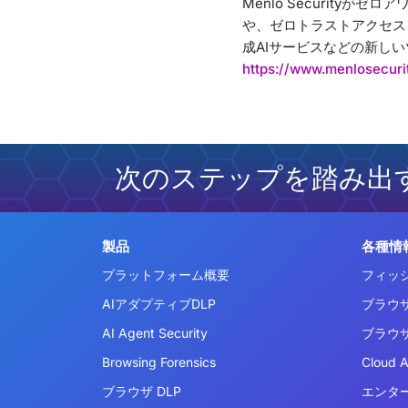
Menlo Securit
や、ゼロトラストアクセス
成AIサービスなどの新し
https://www.menlosecuri
次のステップを踏み出
製品
各種情
プラットフォーム概要
フィッ
AIアダプティブDLP
ブラウ
AI Agent Security
ブラウ
Browsing Forensics
Cloud 
ブラウザ DLP
エンタ