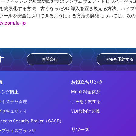
yがゼロアワーフィッシング攻撃や回避型のランサムウェア・ドロッパーか
を簡素化する方法、古くなったVDI導入を置き換える方法、ハイブ
いツールを安全に採用できるようにする方法の詳細については、次の
ty.com/ja-jp
す
お問合せ
デモを予約する
報
お役立ちリンク
シング防止
Menlo料金体系
ザポスチャ管理
デモを予約する
ザセキュリティ
VDI節約計算機
Access Security Broker（CASB）
リソース
ープライズブラウザ