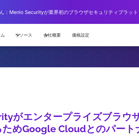
：Menlo Securityが業界初のブラウザセキュリティプラ
テム
リソース
会社概要
価格設定
ecurityがエンタープライズブラ
ためGoogle Cloudとのパー