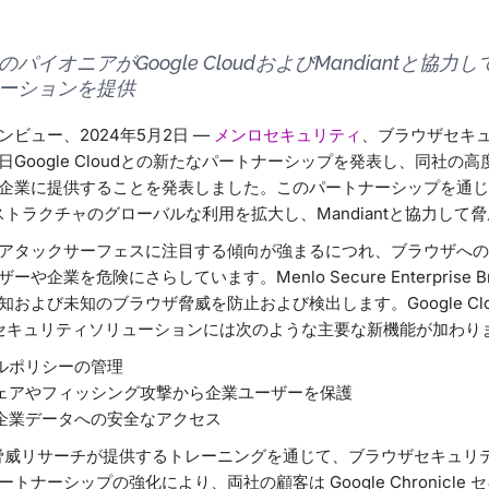
イオニアがGoogle CloudおよびMandiantと協
ーションを提供
ビュー、2024年5月2日 —
メンロセキュリティ
、ブラウザセキ
Google Cloudとの新たなパートナーシップを発表し、同社の
業に提供することを発表しました。このパートナーシップを通じて、Men
ンフラストラクチャのグローバルな利用を拡大し、Mandiantと協力し
アタックサーフェスに注目する傾向が強まるにつれ、ブラウザへの
企業を危険にさらしています。Menlo Secure Enterprise 
および未知のブラウザ脅威を防止および検出します。Google Clo
 ブラウザセキュリティソリューションには次のような主要な新機能が加わ
ルポリシーの管理
ェアやフィッシング攻撃から企業ユーザーを保護
企業データへの安全なアクセス
enlo脅威リサーチが提供するトレーニングを通じて、ブラウザセキュ
ナーシップの強化により、両社の顧客は Google Chronicle