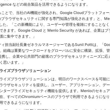
at Intelligence などの統合製品を活用できるようになります。
提携することで、当社のAI機能が強化され、Google Cloudプラット
tのブラウザセキュリティに関する専門知識が強化されます」と、Menlo 
imは述べました。「この新機能により、ユーザーや管理を複雑にすること
す。Google Cloud と Menlo Security があれば、企
護に集中できます。」
リティ担当副社長兼ゼネラルマネージャーであるSunil Pottiは、「Goo
、組織は重要なワークロードをグローバルに安全に構築、拡張、管
rity と提携し、企業や公共部門の顧客のブラウザセキュリティニーズ
く思います。」
プライズブラウザソリューション
プライズブラウザソリューションは、明日のワークスペースを可能にし
ラウザセキュリティを提供し、ユーザー、アプリケーション、データを
ンタープライズセキュリティ機能を提供します。Menloのセキュ
、すべてのChromiumベースのブラウザで利用できるようになり、2
eでも利用できるようになります。