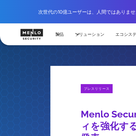
次世代の10億ユーザーは、人間ではありません
製品
ソリューション
エコシス
プレスリリース
Menlo S
ィを強化する