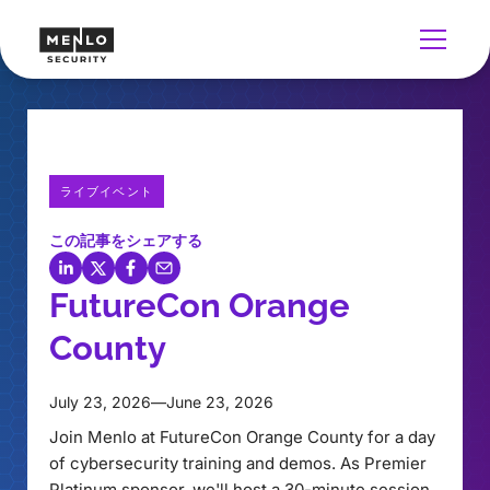
ライブイベント
この記事をシェアする
FutureCon Orange
County
July 23, 2026
—
June 23, 2026
Join Menlo at FutureCon Orange County for a day
of cybersecurity training and demos. As Premier
Platinum sponsor, we'll host a 30-minute session