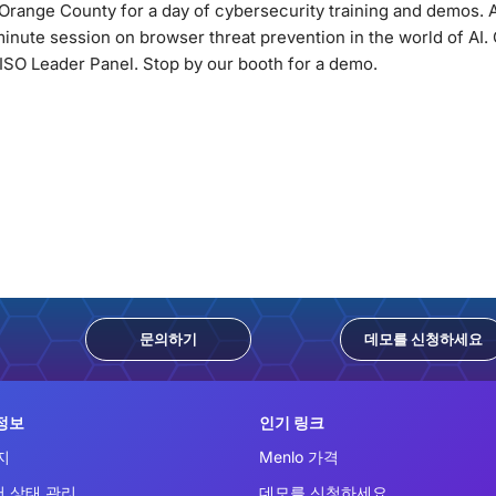
Orange County for a day of cybersecurity training and demos. 
inute session on browser threat prevention in the world of AI. Ou
ISO Leader Panel. Stop by our booth for a demo.
문의하기
데모를 신청하세요
정보
인기 링크
지
Menlo 가격
 상태 관리
데모를 신청하세요