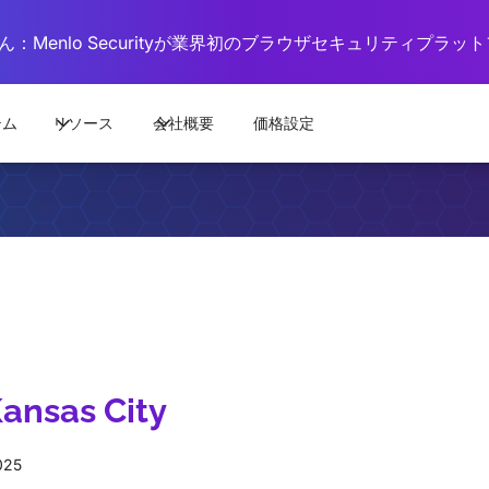
：Menlo Securityが業界初のブラウザセキュリティプラ
テム
リソース
会社概要
価格設定
ansas City
025