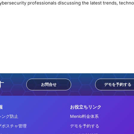
bersecurity professionals discussing the latest trends, technol
す
お問合せ
デモを予約する
報
お役立ちリンク
シング防止
Menlo料金体系
ザポスチャ管理
デモを予約する