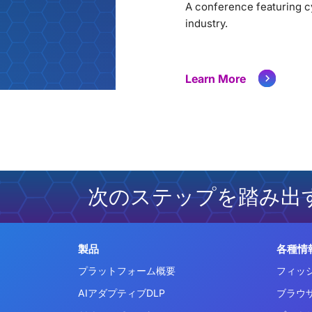
A conference featuring cy
industry.
Learn More
次のステップを踏み出
製品
各種情
プラットフォーム概要
フィッ
AIアダプティブDLP
ブラウ