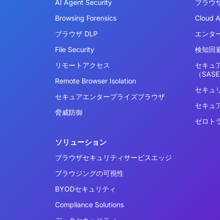
AI Agent Security
ブラウ
Browsing Forensics
Cloud 
ブラウザ DLP
エンタ
File Security
検知回避
リモートアクセス
セキュ
（SAS
Remote Browser Isolation
セキュ
セキュアエンタープライズブラウザ
セキュ
脅威防御
ゼロト
ソリューション
ブラウザセキュリティサービスエッジ
ブラウジングの可視性
BYODセキュリティ
Compliance Solutions