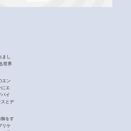
Menlo
Security
れまし
する世界
のエン
ーにエ
デバイ
セスとデ
防御をす
プリケ