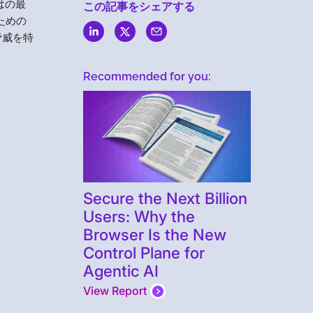
はの最
この記事をシェアする
ための
脅威を特
Recommended for you:
Secure the Next Billion
Users: Why the
Browser Is the New
Control Plane for
Agentic AI
View Report