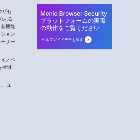
ウザセ
Menlo Browser Security
績のある
プラットフォームの実際
る新機能
の動作をご覧ください
ッション
セルフガイドデモを試す
ユーザー
ィイノベ
を検討
し、ユ
s