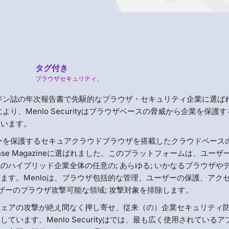
タグ付き
ブラウザセキュリティ
、
ス・マガジン誌の年次報告書で先駆的なブラウザ・セキュリティ企業に選ば
より、Menlo Securityはブラウザベースの脅威から企業を保護
ています。
業ユーザーを保護するセキュアクラウドブラウザを搭載したクラウドベース
nse Magazineに選ばれました。このプラットフォームは、ユーザ
ハイブリッド企業全体の任意の; あらゆる; いかなるブラウザや
ます。Menloは、ブラウザ包括的な管理、ユーザーの保護、アク
ザーのブラウザ攻撃可能な領域; 攻撃対象を排除します。
ウェアの攻撃が絶え間なく押し寄せ、従来（の）企業セキュリティ
います。Menlo Securityはでは、最も広く使用されているア