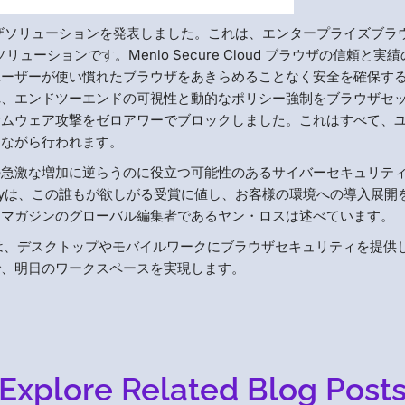
業ブラウザソリューションを発表しました。これは、エンタープライズブラ
ーションです。Menlo Secure Cloud ブラウザの信頼と実
ユーザーが使い慣れたブラウザをあきらめることなく安全を確保す
れ、エンドツーエンドの可視性と動的なポリシー強制をブラウザセ
サムウェア攻撃をゼロアワーでブロックしました。これはすべて、
しながら行われます。
の急激な増加に逆らうのに役立つ可能性のあるサイバーセキュリテ
urityは、この誰もが欲しがる受賞に値し、お客様の環境への導入展開
・マガジンのグローバル編集者であるヤン・ロスは述べています。
ソリューションは、デスクトップやモバイルワークにブラウザセキュリティを提供
で、明日のワークスペースを実現します。
Explore Related Blog Post