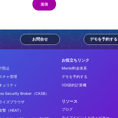
送信
お問合せ
デモを予約する
お役立ちリンク
グ防止
Menlo料金体系
スチャ管理
デモを予約する
キュリティ
VDI節約計算機
ess Security Broker（CASB）
リソース
ライズブラウザ
ブログ
撃（HEAT）
ライブイベントとウェビナー