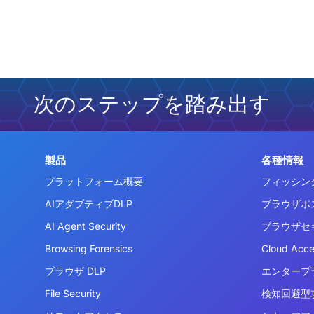
次のステップを踏み出す
製品
各種情報
プラットフォーム概要
フィッシン
AIアダプティブDLP
ブラウザポ
AI Agent Security
ブラウザセ
Browsing Forensics
Cloud Acc
ブラウザ DLP
エンタープ
File Security
検知回避型攻