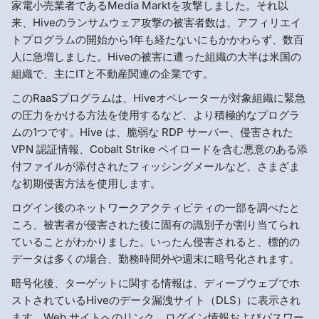
家電小売業者であるMedia Marktを攻撃しました。それ以
来、Hiveのランサムウェア攻撃の被害者数は、アフィリエイ
トプログラムの開始から1年も経たないにもかかわらず、数百
人に急増しました。Hiveの被害に遭った組織の大半は米国の
組織で、主にITと不動産関連の企業です。
このRaaSプログラムは、Hiveオペレーターが対象組織に緊急
の圧力をかける方法を使用するなど、より積極的なプログラ
ムの1つです。Hive は、脆弱な RDP サーバー、侵害された
VPN 認証情報、Cobalt Strike ペイロードを含む悪意のある添
付ファイルが添付されたフィッシングメールなど、さまざま
な初期侵害方法を使用します。
ログイン後のネットワークアクティビティの一部を調べたと
ころ、被害者が侵害された後に固有の識別子が割り当てられ
ていることがわかりました。いったん侵害されると、標的の
データは多くの場合、勤務時間外や週末に暗号化されます。
暗号化後、ターゲットに関する情報は、ディープウェブでホ
ストされているHiveのデータ漏洩サイト（DLS）に表示され
ます。Web サイトへのリンク、ログイン情報およびパスワー