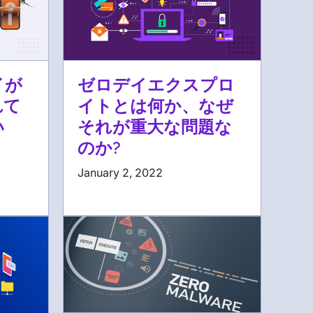
イが
ゼロデイエクスプロ
れて
イトとは何か、なぜ
い
それが重大な問題な
のか?
January 2, 2022