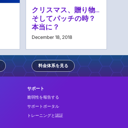
クリスマス、贈り物...
る
そしてパッチの時？
本当に？
December 18, 2018
料金体系を見る
サポート
脆弱性を報告する
サポートポータル
トレーニングと認証