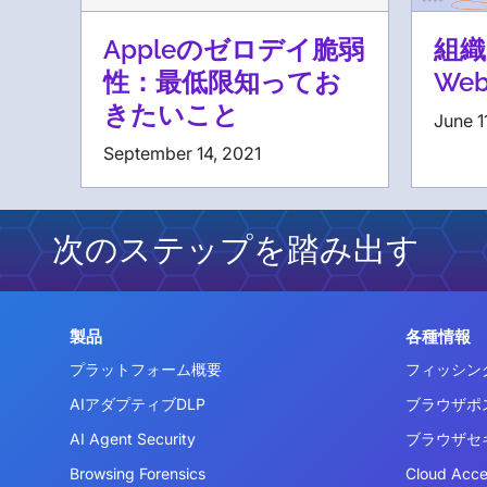
Appleのゼロデイ脆弱
組織
性：最低限知ってお
We
きたいこと
June 1
September 14, 2021
次のステップを踏み出す
製品
各種情報
プラットフォーム概要
フィッシン
AIアダプティブDLP
ブラウザポ
AI Agent Security
ブラウザセ
Browsing Forensics
Cloud Acc