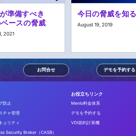
が準備すべき
今日の脅威を知
bベースの脅威
August 19, 2019
1, 2021
お問合せ
デモを予約する
お役立ちリンク
グ防止
Menlo料金体系
スチャ管理
デモを予約する
キュリティ
VDI節約計算機
ess Security Broker（CASB）