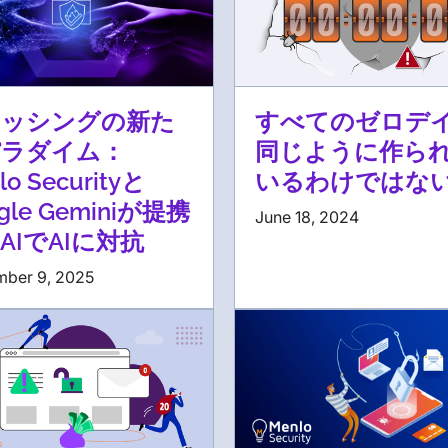
ィッシングの新た
すべてのゼロデ
パラダイム：
同じように作ら
lo Securityと
いるわけではな
gle Geminiが提携
June 18, 2024
AIでAIに対抗
mber 9, 2025