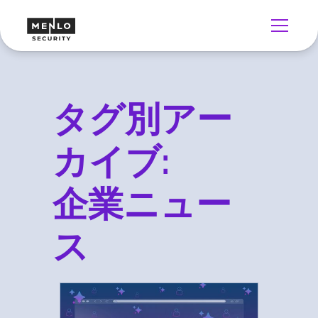
タグ別アー
カイブ:
企業ニュー
ス