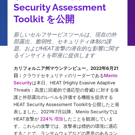
Security Assessment
Toolkit を公開
新しいセルフサービスツールは、現在の外
部露出、脆弱性、セキュリティ体制の課
題、およびHEAT攻撃の潜在的な影響に関す
るインサイトを即座に提供します
カリフォルニア州マウンテンビュー、2022年6月21
日：
クラウドセキュリティのリーダーである
Menlo
Security
は本日、HEAT (Highly Evasive Adaptive
Threats：高度に回避的で適応型の脅威) に対する保
護と外部露出のレベルを評価する機能を提供する
HEAT Security Assessment Toolkitを公開したと発
表しました。2021年7月以降、Menlo Securityでは
HEAT攻撃が
224% 増
加
したことを観測していま
す。これらの攻撃では、攻撃者は標的の環境に適応
することで、ランサムウェアなどの悪意のあるコン