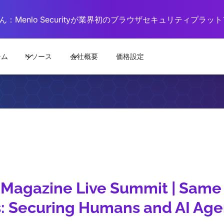
：Menlo Securityが業界初のブラウザセキュリティプラ
テム
リソース
会社概要
価格設定
y Magazine Live Summit | Same 
s: Securing Humans and AI Agen