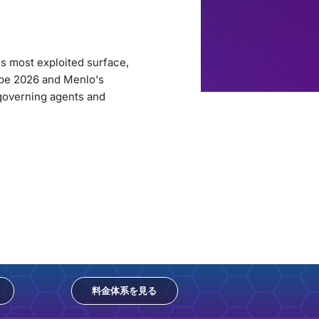
's most exploited surface,
ope 2026 and Menlo's
 governing agents and
料金体系を見る