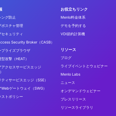
報
お役立ちリンク
シング防止
Menlo料金体系
ザポスチャ管理
デモを予約する
ザセキュリティ
VDI節約計算機
Access Security Broker（CASB）
リソース
ープライズブラウザ
ブログ
型攻撃（HEAT）
ライブイベントとウェビナー
アアクセスサービスエッジ
E）
Menlo Labs
リティサービスエッジ（SSE）
ニュース
アWebゲートウェイ（SWG）
オンデマンドウェビナー
ラストポリシー
プレスリリース
リソースライブラリ