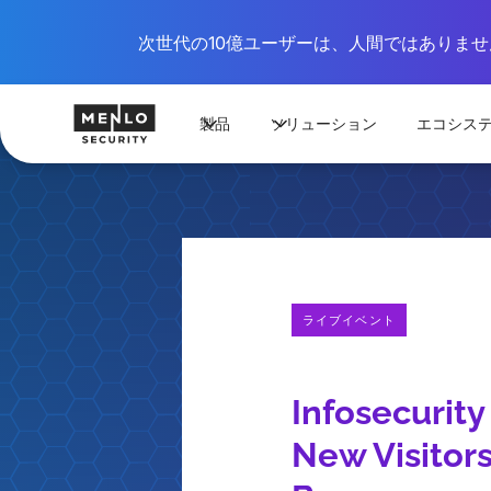
次世代の10億ユーザーは、人間ではありません
製品
ソリューション
エコシス
ライブイベント
Infosecurit
New Visitor