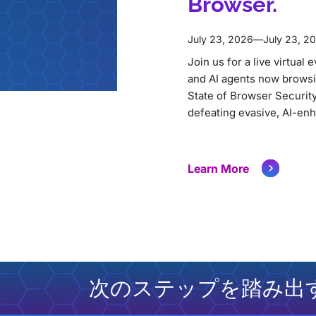
Browser.
July 23, 2026
—
July 23, 2
Join us for a live virtual
and AI agents now browsi
State of Browser Security
defeating evasive, AI-en
Learn More
次のステップを踏み出