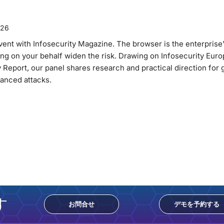
026
 event with Infosecurity Magazine. The browser is the enterprise
ng on your behalf widen the risk. Drawing on Infosecurity Eur
 Report, our panel shares research and practical direction for
hanced attacks.
す
お問合せ
デモを予約する