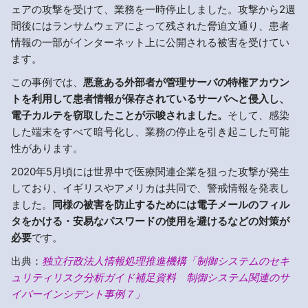
ェアの攻撃を受けて、業務を一時停止しました。攻撃から2週
間後にはランサムウェアによって残された脅迫文通り、患者
情報の一部がインターネット上に公開される被害を受けてい
ます。
この事例では、
悪意ある外部者が管理サーバの特権アカウン
トを利用して患者情報が保存されているサーバへと侵入し、
電子カルテを窃取したことが示唆されました。
そして、感染
した端末をすべて暗号化し、業務の停止を引き起こした可能
性があります。
2020年5月頃には世界中で医療関連企業を狙った攻撃が発生
しており、イギリスやアメリカは共同で、警戒情報を発表し
ました。
同様の被害を防止するためには電子メールのフィル
タをかける・安易なパスワードの使用を避けるなどの対策が
必要
です。
出典：
独立行政法人情報処理推進機構「制御システムのセキ
ュリティリスク分析ガイド補足資料 制御システム関連のサ
イバーインシデント事例７」