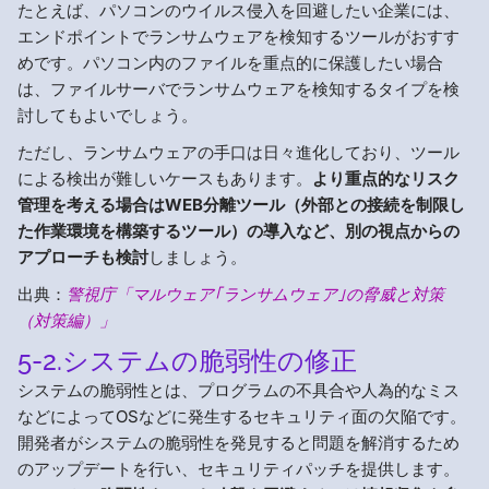
たとえば、パソコンのウイルス侵入を回避したい企業には、
エンドポイントでランサムウェアを検知するツールがおすす
めです。パソコン内のファイルを重点的に保護したい場合
は、ファイルサーバでランサムウェアを検知するタイプを検
討してもよいでしょう。
ただし、ランサムウェアの手口は日々進化しており、ツール
による検出が難しいケースもあります。
より重点的なリスク
管理を考える場合はWEB分離ツール（外部との接続を制限し
た作業環境を構築するツール）の導入など、別の視点からの
アプローチも検討
しましょう。
出典：
警視庁「マルウェア｢ランサムウェア｣の脅威と対策
（対策編）」
5-2.システムの脆弱性の修正
システムの脆弱性とは、プログラムの不具合や人為的なミス
などによってOSなどに発生するセキュリティ面の欠陥です。
開発者がシステムの脆弱性を発見すると問題を解消するため
のアップデートを行い、セキュリティパッチを提供します。