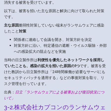
消失する被害を受けています。
以下は、被害を招いた主な原因と解決に向けて取られた対策
です。
主な原因
脆弱性対策していない端末がランサムウェアに感染
したこと
対策
関係者に連絡して会議を開き、対策方針を決定
対策方針に沿い、特定通信の遮断・ウイルス駆除・外部
への感染拡大の阻止などを実施
当時の日立製作所は
利便性を優先したネットワークを採用し
ていたことも、感染の拡大を招いた原因の1つ
です。被害を受
けた教訓から日立製作所は「24時間稼働が必要なサーバにも
セキュリティパッチを適用する」などの事後対策を取り、リ
スク管理を行っています。
出典：
日立「ランサムウェアによる被害および復旧状況につ
いて」
3-2.株式会社カプコンのランサムウェ