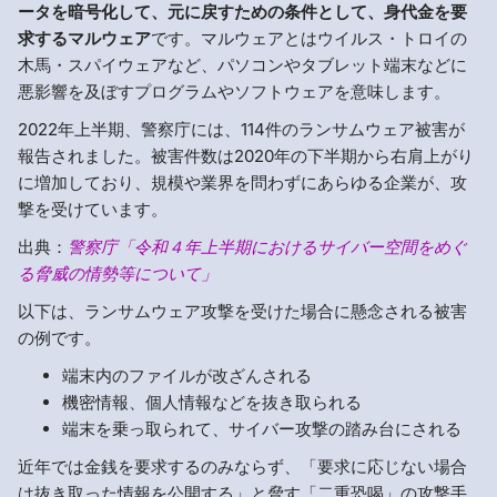
ータを暗号化して、元に戻すための条件として、身代金を要
求するマルウェア
です。マルウェアとはウイルス・トロイの
木馬・スパイウェアなど、パソコンやタブレット端末などに
悪影響を及ぼすプログラムやソフトウェアを意味します。
2022年上半期、警察庁には、114件のランサムウェア被害が
報告されました。被害件数は2020年の下半期から右肩上がり
に増加しており、規模や業界を問わずにあらゆる企業が、攻
撃を受けています。
出典：
警察庁「令和４年上半期におけるサイバー空間をめぐ
る脅威の情勢等について」
以下は、ランサムウェア攻撃を受けた場合に懸念される被害
の例です。
端末内のファイルが改ざんされる
機密情報、個人情報などを抜き取られる
端末を乗っ取られて、サイバー攻撃の踏み台にされる
近年では金銭を要求するのみならず、「要求に応じない場合
は抜き取った情報を公開する」と脅す「二重恐喝」の攻撃手