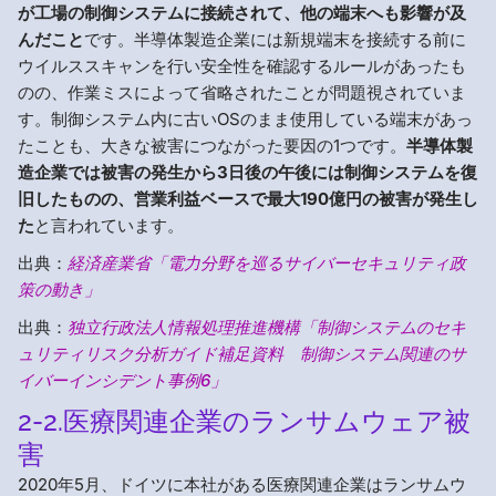
が工場の制御システムに接続されて、他の端末へも影響が及
んだこと
です。半導体製造企業には新規端末を接続する前に
ウイルススキャンを行い安全性を確認するルールがあったも
のの、作業ミスによって省略されたことが問題視されていま
す。制御システム内に古いOSのまま使用している端末があっ
たことも、大きな被害につながった要因の1つです。
半導体製
造企業では被害の発生から3日後の午後には制御システムを復
旧したものの、営業利益ベースで最大190億円の被害が発生し
た
と言われています。
出典：
経済産業省「電力分野を巡るサイバーセキュリティ政
策の動き」
出典：
独立行政法人情報処理推進機構「制御システムのセキ
ュリティリスク分析ガイド補足資料 制御システム関連のサ
イバーインシデント事例6」
2-2.医療関連企業のランサムウェア被
害
2020年5月、ドイツに本社がある医療関連企業はランサムウ