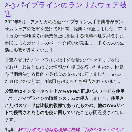
2-3.パイプラインのランサムウェア被
害
2021年5月、アメリカの石油パイプライン大手事業者がラン
サムウェアの攻撃を受けて6日間、操業を停止しました。アメ
リカの一部地域では操業停止に起因する燃料不足を懸念した
市民によるガソリンのパニック買いが発生し、多くの人の生
活に影響が及んでいます。
攻撃を受けたパイプラインは十分な量のバックアップを取っ
ており、最終的にはその情報から復旧を行ったものの、問題
を早期解決する目的で身代金の支払いに応じました。支払っ
た身代金の金額は、4億円を超えるとも報告されています。
攻撃者はインターネット上からVPNの正規パスワードを使用
して、パイプラインの情報システムに侵入
しました。
使用さ
れたパスワードは比較的複雑であったものの、他のWebサイ
トで侵害されたものを使い回していた
ことが問題視されてい
ます。
出典：
独立行政法人情報処理推進機構「制御システムのセキ