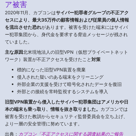
ア被害
2020年11月、カプコンは
サイバー犯罪者グループの不正アク
セスにより、最大35万件の顧客情報および従業員の個人情報
を流出させた恐れ
があります。被害を受けた端末にはサイバ
ー犯罪集団から、身代金を要求する脅迫メッセージが残され
ていました。
主な原因
北米現地法人の旧型VPN（仮想プライベートネット
ワーク）装置が不正アクセスを受けたこと
対策
標的になった旧型VPN装置を廃棄
侵入された疑いのある端末をクリーニング
外部企業の支援を受けて暗号化されたデータを復旧
外部との接続を常時監視するシステムを導入
旧型VPN装置から侵入したサイバー犯罪集団はアメリカや日
本の端末も乗っ取り、情報を抜き取りました。
カプコンでは
被害を受けた教訓からセキュリティ監督委員会を立ち上げ、
より一層の安全管理に努めています。
出典：
カプコン「不正アクセスに関する調査結果のご報告