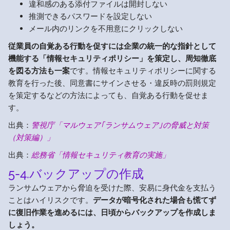
違和感のある添付ファイルは開封しない
推測できるパスワードを設定しない
メール内のリンクを不用意にクリックしない
従業員の自覚ある行動を促すには企業の統一的な指針として
機能する「情報セキュリティポリシー」を策定し、周知徹底
を図る方法も一案
です。情報セキュリティポリシーに関する
教育を行った後、同意書にサインさせる・違反時の罰則規定
を策定するなどの方法によっても、自覚ある行動を促せま
す。
出典：
警視庁「マルウェア｢ランサムウェア｣の脅威と対策
（対策編）」
出典：
総務省「情報セキュリティ教育の実施」
5-4.バックアップの作成
ランサムウェアから脅迫を受けた際、安易に身代金を支払う
ことはハイリスクです。
データが暗号化された場合も慌てず
に復旧作業を進めるには、日頃からバックアップを作成しま
しょう。