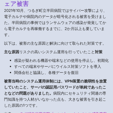
ェア被害
2021年10月、つるぎ町立半田病院ではサイバー攻撃により、
電子カルテや病院内のデータが暗号化される被害を受けまし
た。半田病院の事例ではランサムウェアの感染が発覚してか
ら電子カルテを再稼働するまでに、2か月以上も要していま
す。
以下は、被害の主な原因と解決に向けて取られた対策です。
主な原因
リスクの高いシステム運用を行っていたこと
対策
感染が疑われる機器や端末などの使用を停止し、初期化
すべての端末やサーバにウイルス対策ソフトを導入
関係会社と協議し、各種データを復旧
被害当時のシステム運用体制には、VPN装置の脆弱性を放置
していたこと、サーバの認証用パスワードが単純であったこ
となどの問題がありました。
病院内にセキュリティ関連の専
門知識を持つ人材がいなかった点も、大きな被害を引き起こ
した原因の1つです。