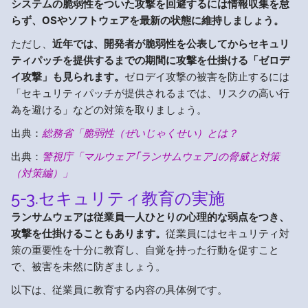
システムの脆弱性をついた攻撃を回避するには情報収集を怠
らず、OSやソフトウェアを最新の状態に維持しましょう。
ただし、
近年では、開発者が脆弱性を公表してからセキュリ
ティパッチを提供するまでの期間に攻撃を仕掛ける「ゼロデ
イ攻撃」も見られます。
ゼロデイ攻撃の被害を防止するには
「セキュリティパッチが提供されるまでは、リスクの高い行
為を避ける」などの対策を取りましょう。
出典：
総務省「脆弱性（ぜいじゃくせい）とは？
出典：
警視庁「マルウェア｢ランサムウェア｣の脅威と対策
（対策編）」
5-3.セキュリティ教育の実施
ランサムウェアは従業員一人ひとりの心理的な弱点をつき、
攻撃を仕掛けることもあります。
従業員にはセキュリティ対
策の重要性を十分に教育し、自覚を持った行動を促すこと
で、被害を未然に防ぎましょう。
以下は、従業員に教育する内容の具体例です。