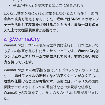
壁紙が身代金を要求する脅迫文に変更される
Lockyは世界を股にかけた攻撃を仕掛けることも多く、国内
企業の被害も絶えません。また、
近年ではSNSのメッセンジ
ャーを活用して攻撃を仕掛けることもあり、最新手口を踏ま
えた上での従業員教育が必要
です。
4-3.WannaCry
WannaCryは、2017年頃から世界的に流行し、日本において
も多くの被害が見られたランサムウェアです。
WannaCryは
ランサムウェアとワームで構成されており、非常に高い感染
力を持っています。
WannaCryはOSの脆弱性を狙うタイプのランサムウェアであ
り、
「添付ファイルの開封」などのアクションがなくても、
攻撃を仕掛けることが可能
です。過去には、イギリスの国民
保険サービスやドイツの鉄道会社などの大規模な組織も
WannaCryの攻撃を受け、多くの人の生活に影響が及びまし
た。