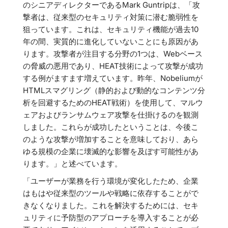
のシニアディレクターであるMark Guntripは、「攻
撃者は、従来型のセキュリティ対策に潜む脆弱性を
狙っています。これは、セキュリティ機能が過去10
年の間、実質的に進化していないことにも原因があ
ります。攻撃者が注目する分野の1つは、Webベース
の脅威の悪用であり、HEAT技術によって攻撃が成功
する例がますます増えています。昨年、Nobeliumが
HTMLスマグリング（静的および動的なコンテンツ分
析を回避するためのHEAT戦術）を使用して、マルウ
ェアおよびランサムウェア攻撃を仕掛けるのを観測
しました。これらが成功したということは、今後こ
のような攻撃が増加することを意味しており、あら
ゆる規模の企業に壊滅的な影響を及ぼす可能性があ
ります。」と述べています。
「ユーザーが業務を行う環境が変化したため、企業
はもはや従来型のツールや戦略に依存することがで
きなくなりました。これを解決するためには、セキ
ュリティに予防型のアプローチを導入することが必