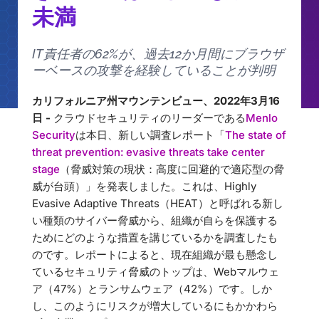
未満
IT責任者の62%が、過去12か月間にブラウザ
ーベースの攻撃を経験していることが判明
カリフォルニア州マウンテンビュー、2022年3月16
日 -
クラウドセキュリティのリーダーである
Menlo
Security
は本日、新しい調査レポート「
The state of
threat prevention: evasive threats take center
stage
（脅威対策の現状：高度に回避的で適応型の脅
威が台頭）」を発表しました。これは、Highly
Evasive Adaptive Threats（HEAT）と呼ばれる新し
い種類のサイバー脅威から、組織が自らを保護する
ためにどのような措置を講じているかを調査したも
のです。レポートによると、現在組織が最も懸念し
ているセキュリティ脅威のトップは、Webマルウェ
ア（47%）とランサムウェア（42%）です。しか
し、このようにリスクが増大しているにもかかわら