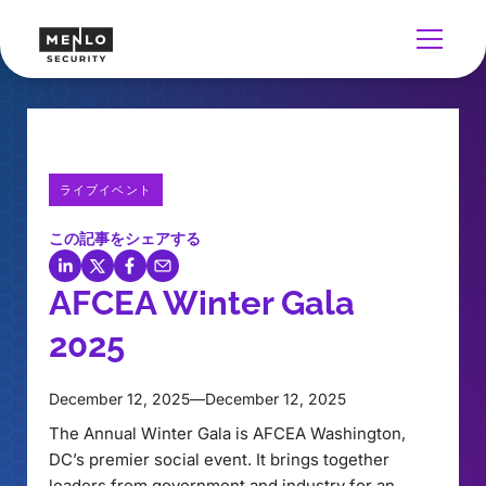
ライブイベント
この記事をシェアする
AFCEA Winter Gala
2025
December 12, 2025
—
December 12, 2025
The Annual Winter Gala is AFCEA Washington,
DC’s premier social event. It brings together
leaders from government and industry for an