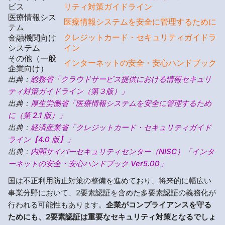
ビス
リティ対策ガイドライン
医療情報シス
医療情報システムを安全に管理するために
テム
クレジットカード・セキュリティガイドラ
金融機関向け
システム
イン
その他（一般
インターネットの安全・安心ハンドブック
企業向け）
出典：
総務省「クラウドサービス提供における情報セキュリ
ティ対策ガイドライン（第３版）」
出典：
厚生労働省「医療情報システムを安全に管理するため
に（第 2.1 版）」
出典：
経済産業省「クレジットカード・セキュリティガイド
ライン【4.0 版】」
出典：
内閣サイバーセキュリティセンター（NISC）「インタ
ーネットの安全・安心ハンドブック Ver5.00」
国は不正利用防止対策の整備を進めており、将来的に幅広い
事業分野において、2要素認証を含めた多要素認証の義務化が
行われる可能性もあります。
企業がコンプライアンスを守る
ためにも、2要素認証は重要なセキュリティ対策となるでしょ