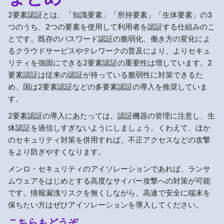
2要素認証とは、「知識要素」「所持要素」「生体要素」の3
つのうち、2つの要素を使用して利用者を認証する仕組みのこ
とです。既存のパスワード認証の脆弱化、働き方の変化によ
るクラウドサービスやテレワークの普及により、よりセキュ
リティを強固にできる2要素認証の重要性は増しています。2
要素認証は従来の認証が持っている脆弱性に対策できるた
め、国は2要素認証などの多要素認証の導入を推奨していま
す。
2要素認証の導入にあたっては、認証機器の管理に注意し、生
体認証を過信しすぎないようにしましょう。くわえて、ほか
のセキュリティ対策を併用すれば、不正アクセスなどの攻撃
をより防ぎやすくなります。
メンロ・セキュリティのアイソレーションであれば、ランサ
ムウェアをはじめとする高度なサイバー攻撃への対策が可能
です。情報漏洩リスクを無くしながら、高速で安全に端末を
保ちたい方はぜひアイソレーションを導入してください。
こちらもどうぞ