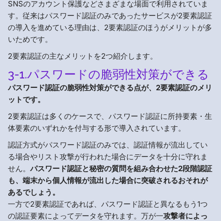
SNSのアカウント保護などさまざまな場面で利用されていま
す。従来はパスワード認証のみであったサービスが2要素認証
の導入を進めている理由は、2要素認証のほうがメリットが多
いためです。
2要素認証の主なメリットを2つ紹介します。
3-1.パスワードの脆弱性対策ができる
パスワード認証の脆弱性対策ができる点が、2要素認証のメリ
ットです。
2要素認証は多くのケースで、パスワード認証に所持要素・生
体要素のいずれかを付与する形で導入されています。
認証方式がパスワード認証のみでは、認証情報が流出してい
る場合やリスト攻撃が行われた場合にデータを十分に守れま
せん。
パスワード認証と秘密の質問を組み合わせた2段階認証
も、端末から個人情報が流出した場合に突破されるおそれが
あるでしょう。
一方で2要素認証であれば、パスワード認証と異なるもう1つ
の認証要素によってデータを守れます。万が一
攻撃者によっ