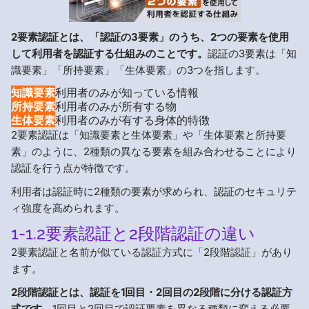
2要素認証とは、「認証の3要素」のうち、2つの要素を使用
して利用者を認証する仕組みのことです。
認証の3要素は「知
識要素」「所持要素」「生体要素」の3つを指します。
知識要素
利用者のみが知っている情報
所持要素
利用者のみが所有する物
生体要素
利用者のみが有する身体的特徴
2要素認証は「知識要素と生体要素」や「生体要素と所持要
素」のように、2種類の異なる要素を組み合わせることにより
認証を行う点が特徴です。
利用者は認証時に2種類の要素が求められ、認証のセキュリテ
ィ強度を高められます。
1-1.2要素認証と2段階認証の違い
2要素認証と名前が似ている認証方式に「2段階認証」があり
ます。
2段階認証とは、認証を1回目・2回目の2段階に分ける認証方
式です。
1回目と2回目で認証要素を異なる種類に変える必要