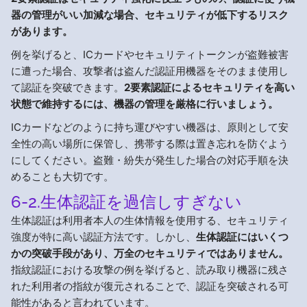
器の管理がいい加減な場合、セキュリティが低下するリスク
があります。
例を挙げると、ICカードやセキュリティトークンが盗難被害
に遭った場合、攻撃者は盗んだ認証用機器をそのまま使用し
て認証を突破できます。
2要素認証によるセキュリティを高い
状態で維持するには、機器の管理を厳格に行いましょう。
ICカードなどのように持ち運びやすい機器は、原則として安
全性の高い場所に保管し、携帯する際は置き忘れを防ぐよう
にしてください。盗難・紛失が発生した場合の対応手順を決
めることも大切です。
6-2.生体認証を過信しすぎない
生体認証は利用者本人の生体情報を使用する、セキュリティ
強度が特に高い認証方法です。しかし、
生体認証にはいくつ
かの突破手段があり、万全のセキュリティではありません。
指紋認証における攻撃の例を挙げると、読み取り機器に残さ
れた利用者の指紋が復元されることで、認証を突破される可
能性があると言われています。