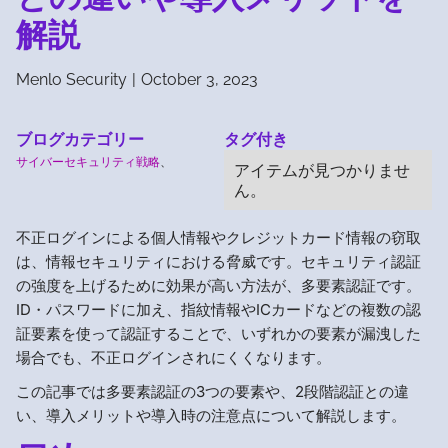
解説
Menlo Security
|
October 3, 2023
ブログカテゴリー
タグ付き
サイバーセキュリティ戦略
、
アイテムが見つかりませ
ん。
不正ログインによる個人情報やクレジットカード情報の窃取
は、情報セキュリティにおける脅威です。セキュリティ認証
の強度を上げるために効果が高い方法が、多要素認証です。
ID・パスワードに加え、指紋情報やICカードなどの複数の認
証要素を使って認証することで、いずれかの要素が漏洩した
場合でも、不正ログインされにくくなります。
この記事では多要素認証の3つの要素や、2段階認証との違
い、導入メリットや導入時の注意点について解説します。