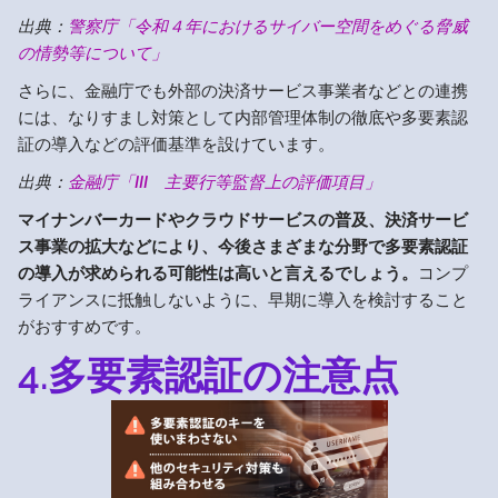
出典：
警察庁「令和４年におけるサイバー空間をめぐる脅威
の情勢等について」
さらに、金融庁でも外部の決済サービス事業者などとの連携
には、なりすまし対策として内部管理体制の徹底や多要素認
証の導入などの評価基準を設けています。
出典：
金融庁「III 主要行等監督上の評価項目」
マイナンバーカードやクラウドサービスの普及、決済サービ
ス事業の拡大などにより、今後さまざまな分野で多要素認証
の導入が求められる可能性は高いと言えるでしょう。
コンプ
ライアンスに抵触しないように、早期に導入を検討すること
がおすすめです。
4.多要素認証の注意点