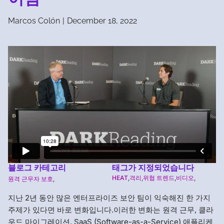
Marcos Colón
|
December 18, 2022
블로그 카테고리
태그가 지정되었습니다
HEAT
,
격리
,
위협 트렌드
,
비디오
,
원격 근무자 보호
,
지난 2년 동안 많은 엔터프라이즈 보안 팀이 익숙해진 한 가지
주제가 있다면 바로 변화입니다.이러한 변화는 원격 근무, 클라
우드 마이그레이션, SaaS (Software-as-a-Service) 애플리케