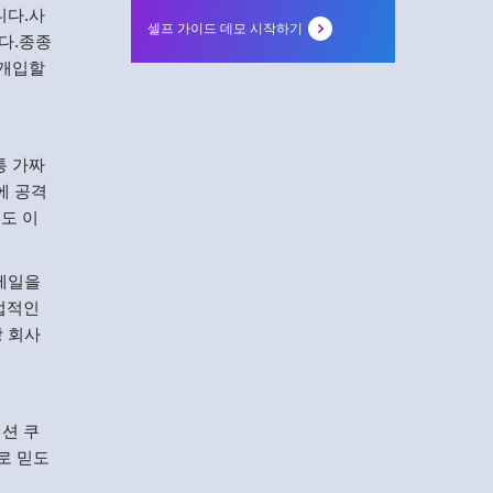
니다.사
셀프 가이드 데모 시작하기
다.종종
 개입할
통 가짜
에 공격
도 이
이메일을
합법적인
상 회사
션 쿠
로 믿도