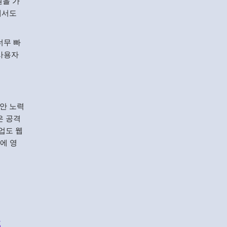
원을 가
데서도
너무 빠
 사용자
보안 노력
은 공격
업도 웹
에 영
s