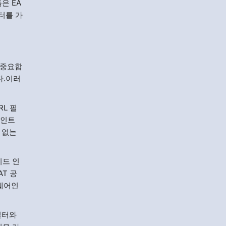
은 EA
이터를 가
 중요합
다.이러
RL 필
포인트
 없는
리드 인
AT 공
트웨어인
필터와