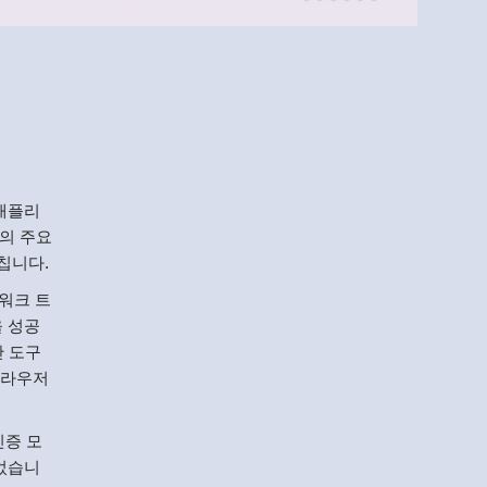
Menlo
Security
 애플리
의 주요
칩니다.
트워크 트
을 성공
안 도구
브라우저
인증 모
두었습니