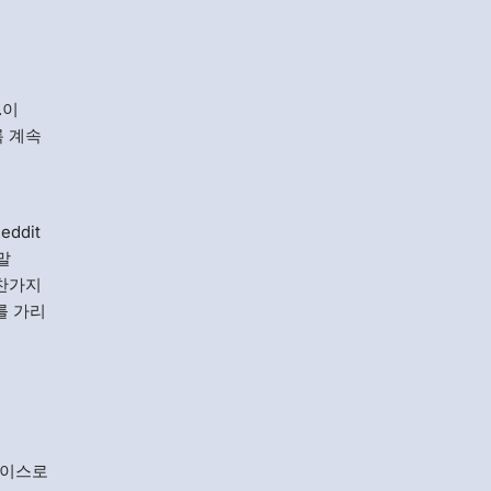
.이
록 계속
ddit
말
마찬가지
를 가리
레이스로