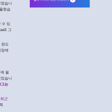
지였습니
 올렸습
 수 있
aaS 그
 판도
시장에
행에 필
있었습니
l
그는
.
최근
이미