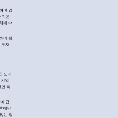
용하여 업
한 것은
체제 수
하여 웹
 투자
라인 도메
로 기업
러한 특
장이 급
 후에만
않는 장