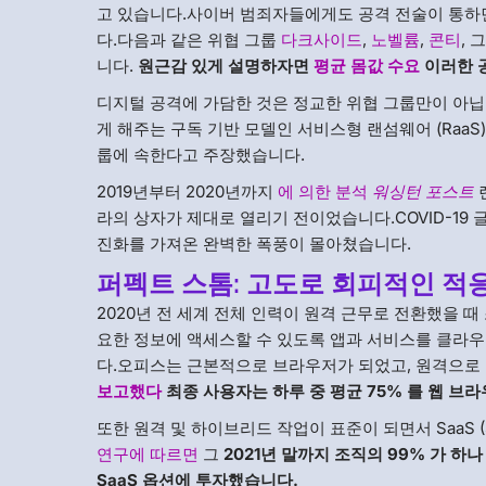
고 있습니다.사이버 범죄자들에게도 공격 전술이 통하
다.다음과 같은 위협 그룹
다크사이드
,
노벨륨
,
콘티
,
니다.
원근감 있게 설명하자면
평균 몸값 수요
이러한 
디지털 공격에 가담한 것은 정교한 위협 그룹만이 아닙
게 해주는 구독 기반 모델인 서비스형 랜섬웨어 (RaaS)
룹에 속한다고 주장했습니다.
2019년부터 2020년까지
에 의한 분석
워싱턴 포스트
라의 상자가 제대로 열리기 전이었습니다.COVID-19
진화를 가져온 완벽한 폭풍이 몰아쳤습니다.
퍼펙트 스톰: 고도로 회피적인 적
2020년 전 세계 전체 인력이 원격 근무로 전환했을 
요한 정보에 액세스할 수 있도록 앱과 서비스를 클라
다.오피스는 근본적으로 브라우저가 되었고, 원격으로
보고했다
최종 사용자는 하루 중 평균 75% 를 웹 브
또한 원격 및 하이브리드 작업이 표준이 되면서 SaaS (S
연구에 따르면
그
2021년 말까지 조직의 99% 가 하
SaaS 옵션에 투자했습니다.