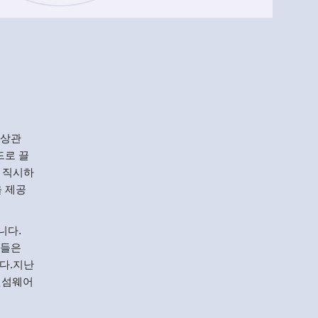
Menlo
Security
 상관
드로 끌
 직시하
을 제공
니다.
자들은
다.지난
랜섬웨어