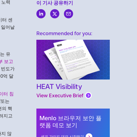
 노력
이 기사 공유하기
이터 센
 일어날
Recommended for you:
는 유
부 보고
격 빈도가
0억 달
HEAT Visibility
이터 침
View Executive Brief
/또는
션의 핵
알려지고
Menlo 브라우저 보안 플
랫폼 데모 보기
하지 않
셀프 가이드 데모 시작하기