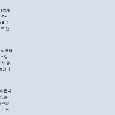
안타깝게
 분산
격리 계
므로 랜
 식별하
세스할
 수 없
 보안에
야 합니
 있는
영향을
한 컨텍