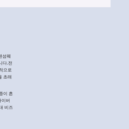
Menlo
Security
 랜섬웨
니다.전
속적으로
을 초래
종이 흔
 사이버
대 비즈