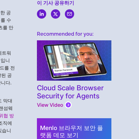
이 기사 공유하기
한 공
를 수
츠를 만
Recommended for you:
 네트워
협입니
드를 전
장된 공
합니다.
Cloud Scale Browser
Security for Agents
도 막대
View Video
 랜섬웨
위협 방
.조직에
Menlo 브라우저 보안 플
있습니
랫폼 데모 보기