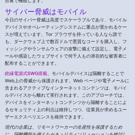
台裏で機能します。
サイバー脅威はモバイル
今日のサイバー脅威は高度でスケーラブルであり、モバイル
デバイスやオペレーティングシステムに重点が置かれるケー
スが増えています。Tor ブラウザを持っている人なら誰で
も、ダークウェブ上で数百ドルで悪質なコードを購入し、フ
ィッシングやランサムウェアの攻撃に備えて設定し、電子メ
ールや感染したウェブサイトで何千人もの潜在的な被害者に
配布することができます。
絶縁電源式SWG搭載
、モバイルデバイスは隔離することで
Web上の脅威から保護されます。Web ページや電子メールに
含まれるアクティブなインターネットコンテンツは、モバイ
ルデバイスから離れて実行されます。このアプローチでは、
デバイスをインターネットコンテンツから隔離することによ
るセキュリティ上の利点は維持しつつ、従業員が求めるユー
ザーエクスペリエンスを維持できます。
現代の企業は、リモートワーカーの生産性を保護するため
に、隔離機能を備えたセキュリティソリューションを検討し