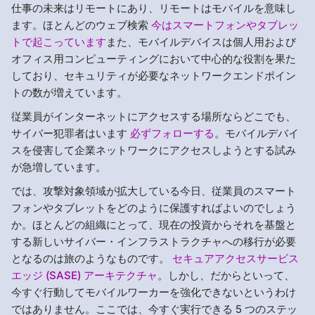
仕事の未来はリモートにあり、リモートはモバイルを意味し
ます。ほとんどのウェブ検索
今はスマートフォンやタブレッ
トで起こっています
また、モバイルデバイスは個人用および
オフィス用コンピューティングにおいて中心的な役割を果た
しており、セキュリティが必要なネットワークエンドポイン
トの数が増えています。
従業員がインターネットにアクセスする場所ならどこでも、
サイバー犯罪者はいます
必ずフォローする
。モバイルデバイ
スを侵害して企業ネットワークにアクセスしようとする試み
が急増しています。
では、攻撃対象領域が拡大している今日、従業員のスマート
フォンやタブレットをどのように保護すればよいのでしょう
か。ほとんどの組織にとって、現在の投資からそれを基盤と
する新しいサイバー・インフラストラクチャへの移行が必要
となるのは旅のようなものです。
セキュアアクセスサービス
エッジ (SASE) アーキテクチャ
。しかし、だからといって、
今すぐ行動してモバイルワーカーを強化できないというわけ
ではありません。ここでは、今すぐ実行できる 5 つのステッ