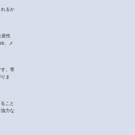
されるか
生産性
eb、メ
です。専
がりま
すること
は強力な