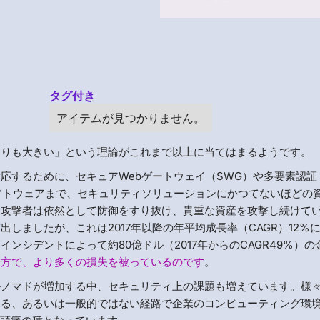
タグ付き
アイテムが見つかりません。
よりも大きい」という理論がこれまで以上に当てはまるようです。
応するために、セキュアWebゲートウェイ（SWG）や多要素認証
フトウェアまで、セキュリティソリューションにかつてないほどの
る攻撃者は依然として防御をすり抜け、貴重な資産を攻撃し続けて
ぎ出しましたが、これは2017年以降の年平均成長率（CAGR）12%
ンシデントによって約80億ドル（2017年からのCAGR49%）の
一方で、より多くの損失を被っているのです
。
ルノマドが増加する中、セキュリティ上の課題も増えています。様
なる、あるいは一般的ではない経路で企業のコンピューティング環