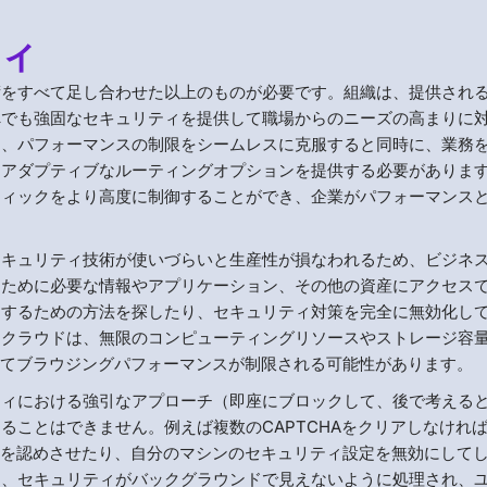
ィ
術をすべて足し合わせた以上のものが必要です。組織は、提供され
へでも強固なセキュリティを提供して職場からのニーズの高まりに
は、パフォーマンスの制限をシームレスに克服すると同時に、業務
、アダプティブなルーティングオプションを提供する必要がありま
フィックをより高度に制御することができ、企業がパフォーマンス
セキュリティ技術が使いづらいと生産性が損なわれるため、ビジネ
るために必要な情報やアプリケーション、その他の資産にアクセス
避するための方法を探したり、セキュリティ対策を完全に無効化し
ククラウドは、無限のコンピューティングリソースやストレージ容
ってブラウジングパフォーマンスが制限される可能性があります。
ティにおける強引なアプローチ（即座にブロックして、後で考える
ることはできません。例えば複数のCAPTCHAをクリアしなけれ
外を認めさせたり、自分のマシンのセキュリティ設定を無効にして
し、セキュリティがバックグラウンドで見えないように処理され、