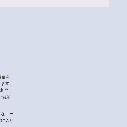
Menlo
Security
資金を
います。
に相当し
金銭的
々なニー
境に入り