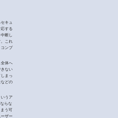
るセキュ
対応する
を中断し
す。これ
とコンプ
ス全体へ
できない
てしまっ
量などの
というア
ばならな
しまう可
ユーザー