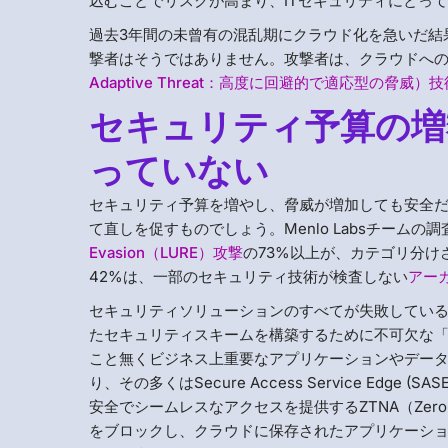
込むことでリスクが高まり、ITセキュリティにとっ
過去3年間の未曾有の混乱期にクラウド化を急いだ結
撃者はそうではありません。攻撃者は、クラウドへ
Adaptive Threat：高度に回避的で適応型の脅威）技
セキュリティ予算の増
っていない
セキュリティ予算を増やし、脅威が増加しても安全
て直しを促すものでしょう。Menlo Labsチームの
Evasion（LURE）攻撃
の73%以上が、カテゴリ分け
42%は、一部のセキュリティ技術が検査しない
アー
セキュリティソリューションのすべてが失敗してい
たセキュリティスキームを構築するために不可欠な
こと無くビジネス上重要なアプリケーションやデー
り、その多くはSecure Access Service Ed
安全でシームレスなアクセスを提供するZTNA（Zero T
をブロックし、クラウドに保存されたアプリケーショ