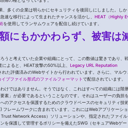
て頭痛の種となっています。
果、多くの企業は明らかにセキュリティを後回しにしました。しか
の急速な移行によって生まれたチャンスを活かし、
HEAT（Highly E
術
を使用してランサムウェアを配信し続けています。
額にもかかわらず、被害は
だろうと考えていた企業や組織にとって、この数値は驚きであり、
調査によると、HEAT攻撃の50%以上、
Legacy URL Reputation
された評価済みのWebサイトから行われています。さらに、マルウ
カイブファイル形式のファイルフォーマット
で配信されています。
るわけではありません。そうではなく、これはすべての組織には階
「要素」が必要であるということなのです。それはユーザーの負担
タへのアクセスを保護するためのクラウドベースのセキュリティ技
ge (SASE) フレームワークに含まれています。これにはWebアプリケーシ
rust Network Access）ソリューションや、指定されたファイ
ンを保護して管理するポリシーを備えたSWG（セキュアWebゲー