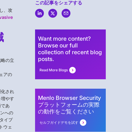
この記事をシェアする
し、攻
vasive
減
Want more content?
Browse our full
collection of recent blog
posts.
戦略の立
Read More Blogs
ェアの
層化され
Menlo Browser Security
を増やす
プラットフォームの実際
術であ
の動作をご覧ください
ョンへの
ルタイプ
セルフガイドデモを試す
トウェ