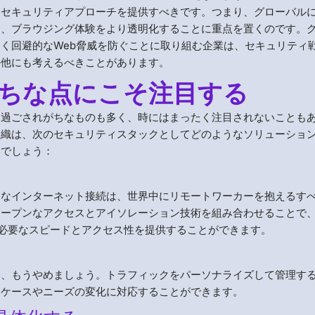
なセキュリティアプローチを提供すべきです。つまり、グローバル
し、ブラウジング体験をより透明化することに重点を置くのです。
く回避的なWeb脅威を防ぐことに取り組む企業は、セキュリティ
の他にも考えるべきことがあります。
ちな点にこそ注目する
見過ごされがちなものも多く、時にはまったく注目されないことも
組織は、次のセキュリティスタックとしてどのようなソリューショ
いでしょう：
速なインターネット接続は、世界中にリモートワーカーを抱えるす
オープンなアクセスとアイソレーション技術を組み合わせることで
必要なスピードとアクセス性を提供することができます。
は、もうやめましょう。トラフィックをパーソナライズして管理す
スケースやニーズの変化に対応することができます。