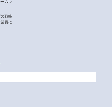
シームレ
型の戦略
従業員に
s