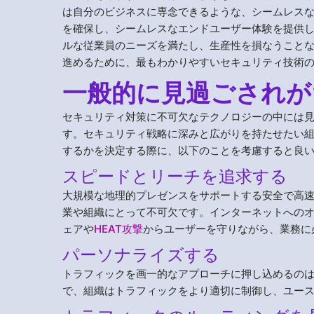
は自分のビジネスに専念できるような、シームレス
を確保し、シームレスなエンドユーザー体験を提供
ルな従業員のニーズを満たし、生産性を損なうことな
進めるために、最もわかりやすいセキュリティ技術
一般的に見過ごされが
セキュリティ対策に不可欠なテクノロジーの中には
す。セキュリティ戦略に深みと広がりを持たせたい
するかを決定する際に、以下のことを考慮すると良
スピードとリーチを追求する
大規模な地理的プレゼンスをサポートする安全で高
業や組織にとって不可欠です。インターネットへの
ェアや
HEAT攻撃
からユーザーを守りながら、業務に
パーソナライズする
トラフィックを画一的なアプローチに押し込めるの
で、組織はトラフィックをより適切に制御し、ユー