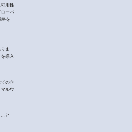
に可用性
グローバ
戦略を
ありま
ンを導入
べての企
、マルウ
ること