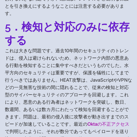
とを引き換えにするようなことには注意する必要がありま
す。
5．検知と対応のみに依存
する
これは大きな問題です。過去10年間のセキュリティのトレン
ドは、侵入は避けられないため、ネットワーク内部の悪意あ
る行動を検知することに集中すべきだというものでした。水
平方向のセキュリティは重要ですが、保護を犠牲にしてまで
行うべきではありません。HEAT攻撃は、JavaScriptやVPNな
どの一見無害な技術の間に隠れることで、従来の検知と対応
型のサイバーセキュリティのアプローチを回避します。これ
により、悪意のある行為者はネットワークを突破し、数日、
数週間、あるいは数カ月にわたって検知を回避することがで
きます。問題は、最初の侵入後に攻撃者が動き出すまでのス
ピードが加速していることです。最近の
Oktaの不正アクセス
で判明したように、それが数分であってもペイロードを送り