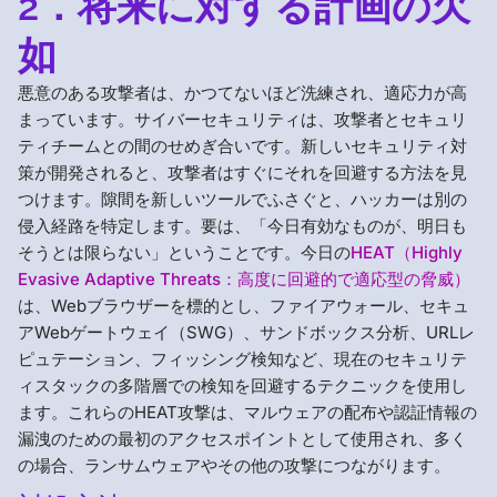
2．将来に対する計画の欠
如
悪意のある攻撃者は、かつてないほど洗練され、適応力が高
まっています。サイバーセキュリティは、攻撃者とセキュリ
ティチームとの間のせめぎ合いです。新しいセキュリティ対
策が開発されると、攻撃者はすぐにそれを回避する方法を見
つけます。隙間を新しいツールでふさぐと、ハッカーは別の
侵入経路を特定します。要は、「今日有効なものが、明日も
そうとは限らない」ということです。今日の
HEAT（Highly
Evasive Adaptive Threats：高度に回避的で適応型の脅威）
は、Webブラウザーを標的とし、ファイアウォール、セキュ
アWebゲートウェイ（SWG）、サンドボックス分析、URLレ
ピュテーション、フィッシング検知など、現在のセキュリテ
ィスタックの多階層での検知を回避するテクニックを使用し
ます。これらのHEAT攻撃は、マルウェアの配布や認証情報の
漏洩のための最初のアクセスポイントとして使用され、多く
の場合、ランサムウェアやその他の攻撃につながります。