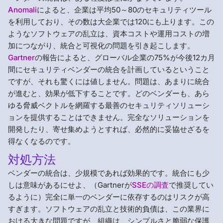
Anomali
によると、企業は平均50～80のセキュリティツール
を利用しており、その数は大企業では120にも上ります。この
ようなソフトウェアの乱立は、資本コストや運用コストの増
加につながり、統合と可視化の問題を引き起こします。
Gartner
の報告によると、グローバル企業の75%が今後12カ月
間にセキュリティベンダーの統合を計画しているということ
ですが、それも驚くには値しません。問題は、あまりに統合
が進むと、効果が低下することです。どのベンダーも、あら
ゆる脅威ベクトルを網羅する最善のセキュリティソリューシ
ョンを提供することはできません。完全なソリューションを
開発したり、寄せ集めようとすれば、必然的に妥協せざるを
得なくなるのです。
対処方法
ベンダーの統合は、少規模であれば効果的です。統合にも少
しは意味があるにせよ、（Gartnerが
SSEの調査
で推奨してい
るように）完全に単一のベンダーに依存するのはリスクが高
すぎます。ソフトウェアの乱立と技術的負債は、この業界に
おける大きな問題ですが、組織は、シンプルさと脆弱な保護