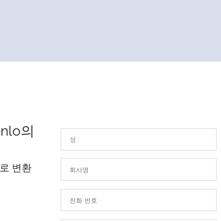
nlo의
로 변환