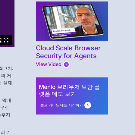
Cloud Scale Browser
Security for Agents
View Video
최고치.
직의 거
면 실제
Menlo 브라우저 보안 플
랫폼 데모 보기
때 막대
셀프 가이드 데모 시작하기
근무로
늦추지
격리 기