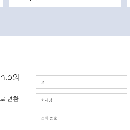
nlo의
로 변환