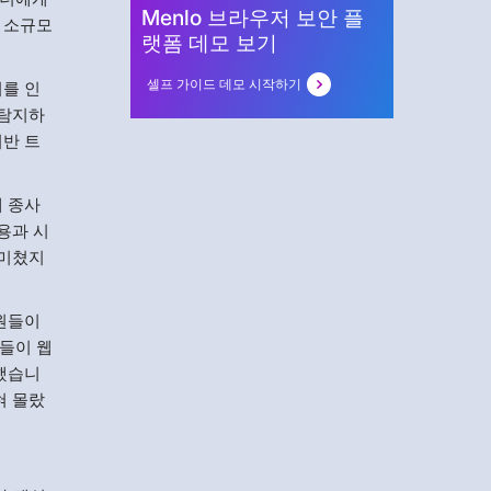
Menlo 브라우저 보안 플
 소규모
랫폼 데모 보기
셀프 가이드 데모 시작하기
기를 인
 탐지하
기반 트
 종사
용과 시
 미쳤지
직원들이
들이 웹
능했습니
혀 몰랐