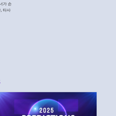
너가 손
, 타사
s