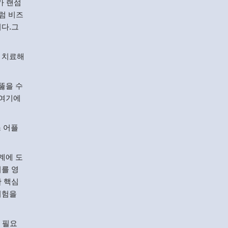
가 랜섬
럼 비즈
니다.그
 치료해
뚫을 수
.여기에
 어플
계에 도
어를 영
한 핵심
위험을
 필요