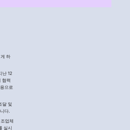
Menlo
Security
이게 하
난 12
게 협력
비용으로
조달 및
니다.
 제조업체
를 실시