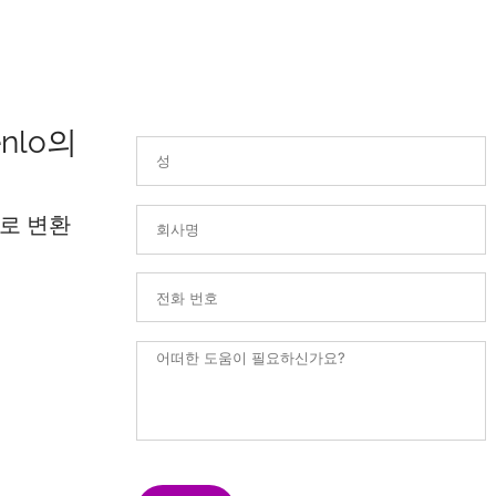
nlo의
로 변환