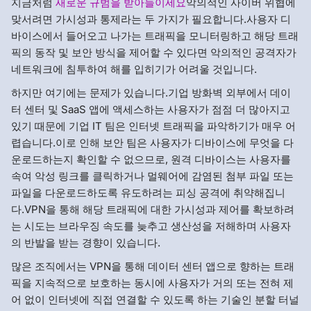
지금처럼
새로운 규범을 받아들이세요
악의적인 사이버 위협에
맞서려면 가시성과 통제라는 두 가지가 필요합니다.사용자 디
바이스에서 들어오고 나가는 트래픽을 모니터링하고 해당 트래
픽의 동작 및 보안 방식을 제어할 수 있다면 악의적인 공격자가
네트워크에 침투하여 해를 입히기가 어려울 것입니다.
하지만 여기에는 문제가 있습니다.기업 방화벽 외부에서 데이
터 센터 및 SaaS 앱에 액세스하는 사용자가 점점 더 많아지고
있기 때문에 기업 IT 팀은 인터넷 트래픽을 파악하기가 매우 어
렵습니다.이로 인해 보안 팀은 사용자가 디바이스에 무엇을 다
운로드하는지 확인할 수 없으므로, 원격 디바이스는 사용자를
속여 악성 링크를 클릭하거나 멀웨어에 감염된 첨부 파일 또는
파일을 다운로드하도록 유도하려는 피싱 공격에 취약해집니
다.VPN을 통해 해당 트래픽에 대한 가시성과 제어를 확보하려
는 시도는 브라우징 속도를 늦추고 생산성을 저해하며 사용자
의 반발을 받는 경향이 있습니다.
많은 조직에서는 VPN을 통해 데이터 센터 앱으로 향하는 트래
픽을 지속적으로 보호하는 동시에 사용자가 거의 또는 전혀 제
어 없이 인터넷에 직접 연결할 수 있도록 하는 기술인 분할 터널