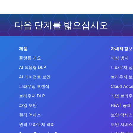
다음 단계를 밟으십시오
제품
자세히 정보
플랫폼 개요
피싱 방지
AI 적응형 DLP
브라우저 상
AI 에이전트 보안
브라우저 
브라우징 포렌식
Cloud Acce
브라우저 DLP
기업 브라
파일 보안
HEAT 공격
원격 액세스
보안 액세스 
원격 브라우저 격리
보안 서비스 