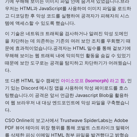
기에 무해해 보이는 이미지 파일 안에 숨겨져 있었습니다.브라
우저는 HTML과 JavaScript를 사용하여 이미지 파일을 로드하
고 디코딩한 후 악성 코드를 실행하여 공격자가 피해자의 시스
템에 액세스할 수 있도록 했습니다.
이 기술은 네트워크 트래픽을 검사하거나 알려진 악성 도메인
을 차단하는 데 의존하는 기존의 여러 보안 조치를 우회했기 때
문에 효과적이었습니다.공격자는 HTML 밀수를 통해 겉보기에
무해해 보이는 웹 트래픽 내에 악의적인 활동을 숨길 수 있었기
때문에 보안 도구로는 공격을 탐지하고 차단하기가 어려웠습니
다.
또 다른 HTML 밀수 캠페인
아이소모프 (Isomorph) 라고 함
, 인
기 있는 Discord 메시징 앱을 사용하여 악성 페이로드를 호스
팅했습니다.이 공격은 앞서 언급한 Javascript Blob을 활용하
여 웹 브라우저 내 대상 엔드포인트에 악성 파일을 구축했습니
다.
CSO Online의 보고서에서 Trustwave SpiderLabs는 Adobe
PDF 뷰어 테마의 위장 행위를 통해 코발트 스트라이크 멀웨어
를 삭제한 피싱 이메일 HTML 첨부 파일을 발견했다고 밝혔습