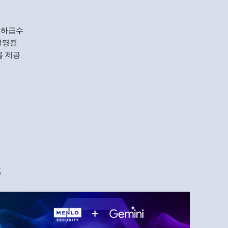
기하급수
설명될
을 제공
s