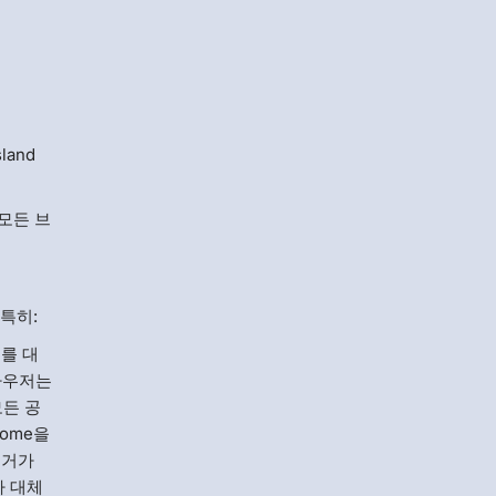
and
 모든 브
특히:
저를 대
라우저는
모든 공
rome을
근거가
나 대체