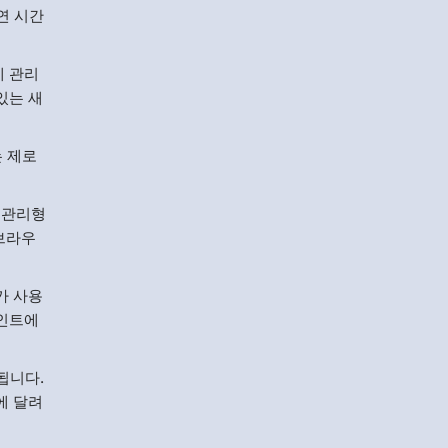
연 시간
에 관리
있는 새
는 제로
비관리형
 브라우
가 사용
포인트에
됩니다.
에 달려