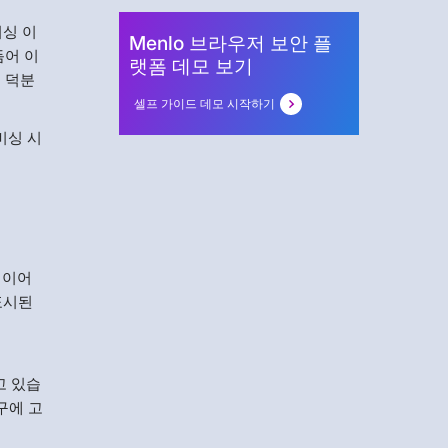
피싱 이
Menlo 브라우저 보안 플
듬어 이
랫폼 데모 보기
 덕분
셀프 가이드 데모 시작하기
비싱 시
 이어
표시된
고 있습
구에 고