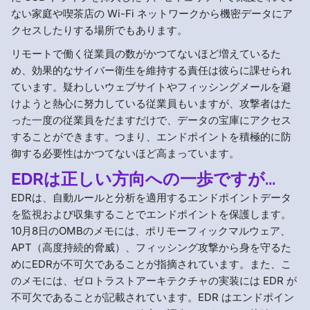
ない家庭や喫茶店の Wi-Fi ネットワークから機密データにア
クセスしたりする場所でもあります。
リモートで働く従業員の数がかつてないほど増えているた
め、効果的なサイバー衛生を維持する責任は彼らに課せられ
ています。疑わしいウェブサイトやフィッシングメールを避
けようと熱心に努力している従業員もいますが、攻撃者はた
った一度の従業員をだますだけで、データの宝庫にアクセス
することができます。つまり、エンドポイントを積極的に防
御する必要性はかつてないほど高まっています。
EDRは正しい方向への一歩ですが...
EDRは、自動ルールと分析を適用するエンドポイントデータ
を監視および収集することでエンドポイントを保護します。
10月8日のOMBのメモには、ポリモーフィックマルウェア、
APT（高度持続的脅威）、フィッシング攻撃から身を守るた
めにEDRが不可欠であることが指摘されています。また、こ
のメモには、ゼロトラストアーキテクチャの実装には EDR が
不可欠であることが記載されています。EDR はエンドポイン