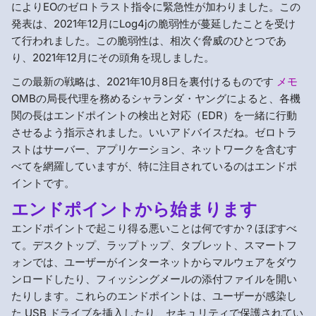
によりEOのゼロトラスト指令に緊急性が加わりました。この
発表は、2021年12月にLog4jの脆弱性が蔓延したことを受け
て行われました。この脆弱性は、相次ぐ脅威のひとつであ
り、2021年12月にその頭角を現しました。
この最新の戦略は、2021年10月8日を裏付けるものです
メモ
OMBの局長代理を務めるシャランダ・ヤングによると、各機
関の長はエンドポイントの検出と対応（EDR）を一緒に行動
させるよう指示されました。いいアドバイスだね。ゼロトラ
ストはサーバー、アプリケーション、ネットワークを含むす
べてを網羅していますが、特に注目されているのはエンドポ
イントです。
エンドポイントから始まります
エンドポイントで起こり得る悪いことは何ですか？ほぼすべ
て。デスクトップ、ラップトップ、タブレット、スマートフ
ォンでは、ユーザーがインターネットからマルウェアをダウ
ンロードしたり、フィッシングメールの添付ファイルを開い
たりします。これらのエンドポイントは、ユーザーが感染し
た USB ドライブを挿入したり、セキュリティで保護されてい