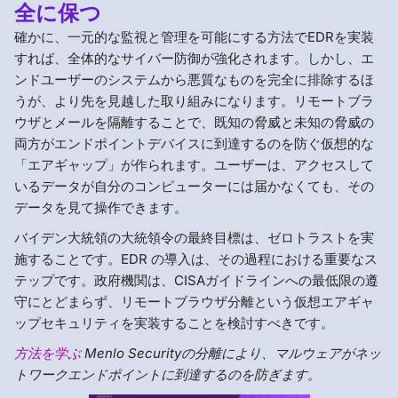
全に保つ
確かに、一元的な監視と管理を可能にする方法でEDRを実装
すれば、全体的なサイバー防御が強化されます。しかし、エ
ンドユーザーのシステムから悪質なものを完全に排除するほ
うが、より先を見越した取り組みになります。リモートブラ
ウザとメールを隔離することで、既知の脅威と未知の脅威の
両方がエンドポイントデバイスに到達するのを防ぐ仮想的な
「エアギャップ」が作られます。ユーザーは、アクセスして
いるデータが自分のコンピューターには届かなくても、その
データを見て操作できます。
バイデン大統領の大統領令の最終目標は、ゼロトラストを実
施することです。EDR の導入は、その過程における重要なス
テップです。政府機関は、CISAガイドラインへの最低限の遵
守にとどまらず、リモートブラウザ分離という仮想エアギャ
ップセキュリティを実装することを検討すべきです。
方法を学ぶ
Menlo Securityの分離により、マルウェアがネッ
トワークエンドポイントに到達するのを防ぎます。