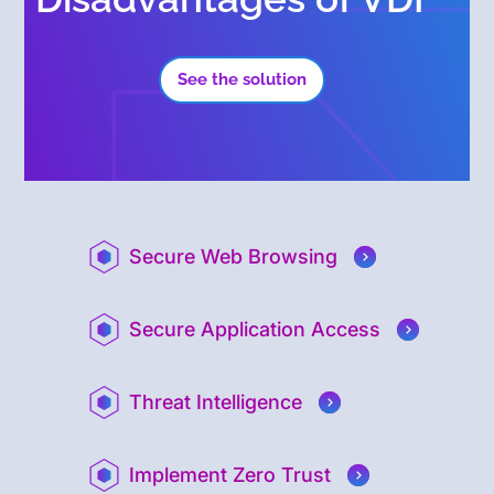
See the solution
Secure Web Browsing
Secure Application Access
Threat Intelligence
Implement Zero Trust