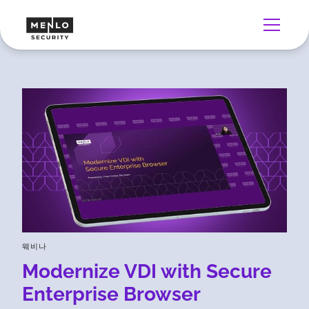
웨비나
Modernize VDI with Secure
Enterprise Browser