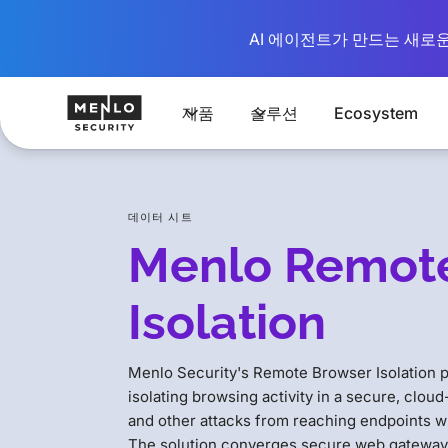
AI 에이전트가 만드는 새로운 시
제품
솔루션
Ecosystem
데이터 시트
Menlo Remot
Isolation
Menlo Security's Remote Browser Isolation pr
isolating browsing activity in a secure, clo
and other attacks from reaching endpoints w
The solution converges secure web gateway 