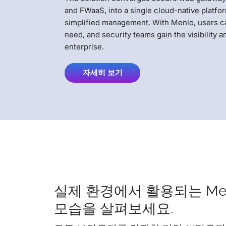
and FWaaS, into a single cloud-native platf
simplified management. With Menlo, users c
need, and security teams gain the visibility 
enterprise.
자세히 보기
실제 환경에서 활용되는 Me
모습을 살펴보세요.