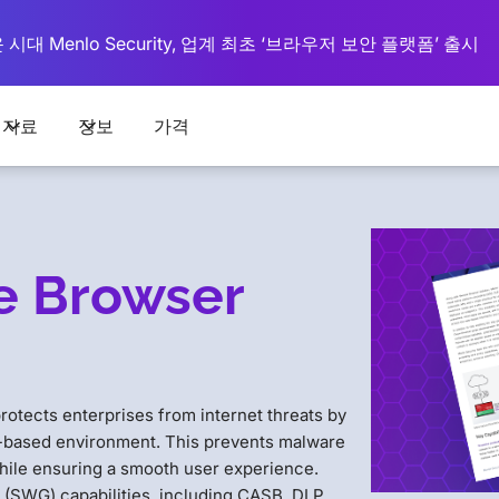
대 Menlo Security, 업계 최초 ‘브라우저 보안 플랫폼’ 출시
자료
정보
가격
e Browser
otects enterprises from internet threats by
ud-based environment. This prevents malware
hile ensuring a smooth user experience.
(SWG) capabilities, including CASB, DLP,