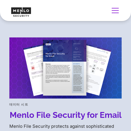
데이터 시트
Menlo File Security for Email
Menlo File Security protects against sophisticated