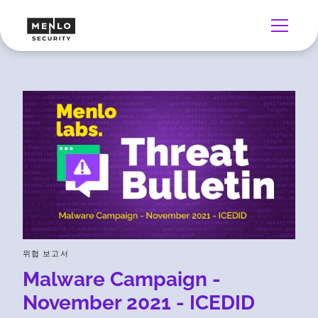
위협 보고서
Malware Campaign -
November 2021 - ICEDID