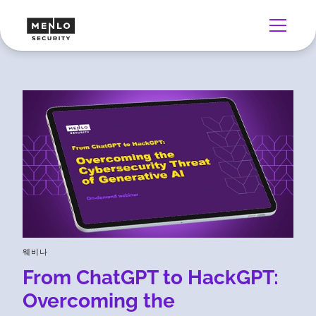
웨비나
From ChatGPT to HackGPT:
Overcoming the