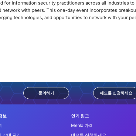
 for information security practitioners across all industries to
nd network with peers. This one-day event incorporates breakou
rging technologies, and opportunities to network with your pe
문의하기
데모를 신청하세요
정보
인기 링크
지
Menlo 가격
 상태 관리
데모를 신청하세요