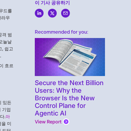
이 기사 공유하기
라우드를
클라우
Recommended for you:
공격 범
 오늘날
, 쉽고
.
이 흐르
Secure the Next Billion
Users: Why the
Browser Is the New
에 있든
Control Plane for
써 기업
Agentic AI
다.
아
View Report
정을 미
게 도달