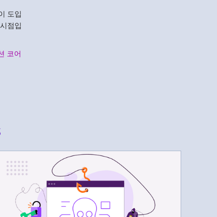
이 도입
 시점입
션 코어
s