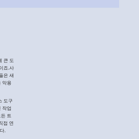
Menlo
Security
 큰 도
이죠.사
들은 새
을 악용
스 도구
신 작업
모든 트
직접 연
다.