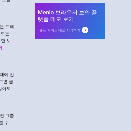
Menlo 브라우저 보안 플
랫폼 데모 보기
든 트래
셀프 가이드 데모 시작하기
 모든
러한 보
커
체에 전
르면 클
 않아도
떤 그룹
할 수