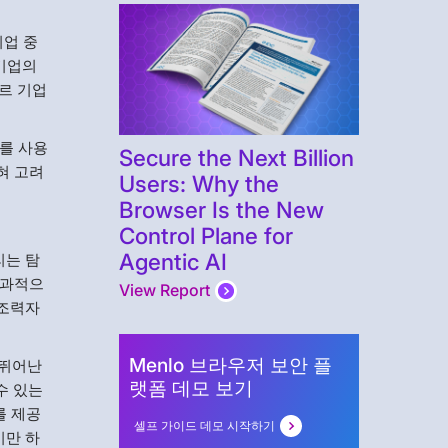
기업 중
 기업의
포르 기업
를 사용
Secure the Next Billion
혀 고려
Users: Why the
Browser Is the New
Control Plane for
Agentic AI
리는 탐
효과적으
View Report
 조력자
Menlo 브라우저 보안 플
 뛰어난
랫폼 데모 보기
수 있는
를 제공
셀프 가이드 데모 시작하기
기만 하