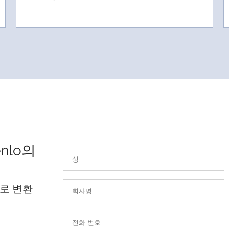
nlo의
로 변환